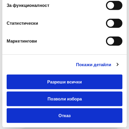
Добави в Любими
За функционалност
Добави в количката
Статистически
Маркетингови
Покажи детайли
Препоръчани Продукти
Разреши всички
Позволи избора
Отказ