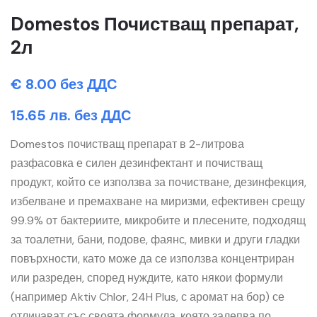
Domestos Почистващ препарат,
2л
€ 8.00 без ДДС
15.65 лв. без ДДС
Domestos почистващ препарат в 2-литрова
разфасовка е силен дезинфектант и почистващ
продукт, който се използва за почистване, дезинфекция,
избелване и премахване на миризми, ефективен срещу
99.9% от бактериите, микробите и плесените, подходящ
за тоалетни, бани, подове, фаянс, мивки и други гладки
повърхности, като може да се използва концентриран
или разреден, според нуждите, като някои формули
(например Aktiv Chlor, 24H Plus, с аромат на бор) се
отличават със своята формула, която залепва по