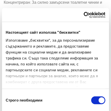
Концентриран: За силно замърсени тоалетни чинии и
канали.
Разреден: За подове, фаянс, теракот, мивки.
Важно: Избягвайте употреба върху емайлирани или
полирани метални повърхности, освен ако не е указано
Настоящият сайт използва "бисквитки"
друго.
Използваме „бисквитки“, за да персонализираме
съдържанието и рекламите, да предоставяме
функции на социални медии и да анализираме
трафика си. Също така споделяме информация за
начина, по който използвате сайта ни, с
партньорските си социални медии, рекламните си
партньори и партньори за анализ, които може да я
комбинират с друга предоставена им от Вас
Брой
информация или с такава, която са събрали от
ползването от Ваша страна на услугите им.
-
+
Избор
Строго nеобходими
на
съгласие