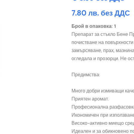
7.80 лв. без ДДС
Брой в опаковка: 1
Препарат за стъкло Бене П
почистване на повърхности
замърсяване, прах, мазнин
огледала и прозорци. Не ос
Предимства:
Много добри измиващи каче
Приятен аромат.
Професионална разфасовка
Икономичен при използване
Високо-активно миещо сред
Идеален и за обикновено п