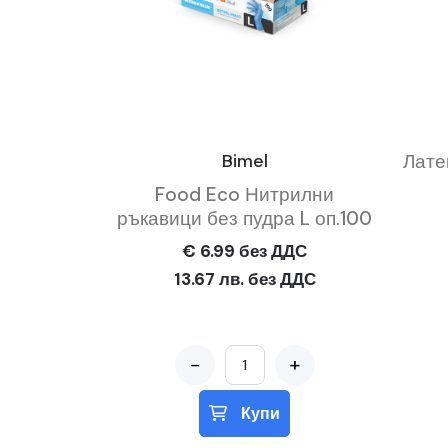
Bimel
Лате
Food Eco Нитрилни
ръкавици без пудра L оп.100
€ 6.99 без ДДС
13.67 лв. без ДДС
-
+
Купи