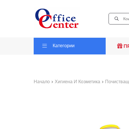
Категории
П
Начало
>
Хигиена И Козметика
>
Почистващ