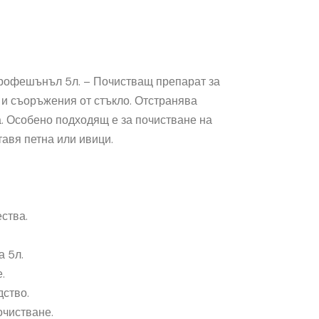
рофешънъл 5л. – Почистващ препарат за
 и съоръжения от стъкло. Отстранява
а. Особено подходящ е за почистване на
тавя петна или ивици.
ства.
 5л.
.
ство.
очистване.