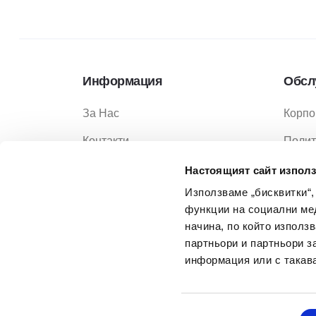
Информация
Обсл
За Нас
Корпо
Контакти
Полит
Услуги
Полит
Настоящият сайт използ
Използваме „бисквитки“,
Услов
функции на социални ме
Услов
начина, по който използ
партньори и партньори з
Често
информация или с такава
Избор