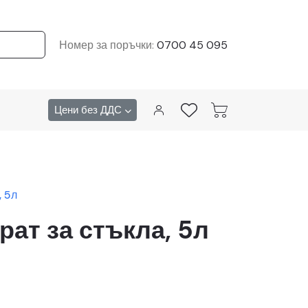
Номер за поръчки:
0700 45 095
Цени без ДДС
, 5л
ат за стъкла, 5л