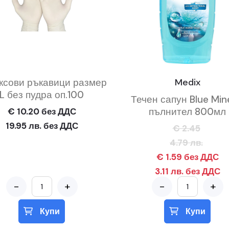
ксови ръкавици размер
Medix
L без пудра оп.100
Течен сапун Blue Min
пълнител 800мл
€ 10.20 без ДДС
19.95 лв. без ДДС
€ 2.45
4.79 лв.
€ 1.59 без ДДС
3.11 лв. без ДДС
-
+
-
+
Купи
Купи