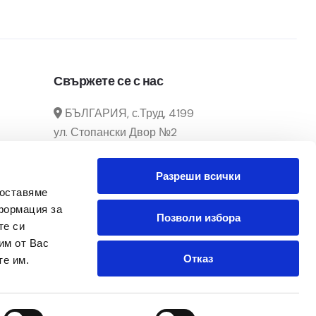
Свържете се с нас
БЪЛГАРИЯ, с.Труд, 4199
ул. Стопански Двор №2
manager@officecenter-
Разреши всички
bg.com
доставяме
0882 166 292 / 032 39 29 02
формация за
Позволи избора
те си
Понеделник - Петък
им от Вас
От 8:30ч. до 17:30ч.
Отказ
те им.
Последвайте ни в Facebook