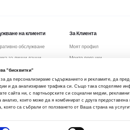
ужване на клиенти
За Клиента
ративно обслужване
Моят профил
ика за лични данни
Моите поръчки
ика за бисквитки
Любими продукти
ва "бисквитки"
 за да персонализираме съдържанието и рекламите, да пре
ия за ползване
Промоции
дии и да анализираме трафика си. Също така споделяме ин
ия за доставка
МОН Проекти
вате сайта ни, с партньорските си социални медии, рекламни
а анализ, които може да я комбинират с друга предоставена 
 Задавани Въпроси
, която са събрали от ползването от Ваша страна на услуги