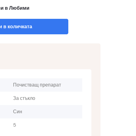
и в Любими
 в количката
Почистващ препарат
За стъкло
Син
5