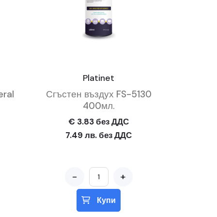
Platinet
eral
Сгъстен въздух FS-5130
400мл.
€ 3.83 без ДДС
7.49 лв. без ДДС
-
+
Купи