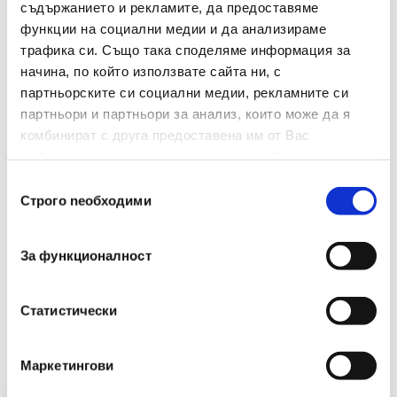
Цвят
Лилави
съдържанието и рекламите, да предоставяме
функции на социални медии и да анализираме
Материал
Метал
трафика си. Също така споделяме информация за
начина, по който използвате сайта ни, с
Брой В Опаковка
50
партньорските си социални медии, рекламните си
партньори и партньори за анализ, които може да я
Размери(мм)
28
комбинират с друга предоставена им от Вас
информация или с такава, която са събрали от
ползването от Ваша страна на услугите им.
Избор
Строго nеобходими
на
съгласие
За функционалност
Препоръчани Продукти
Статистически
Маркетингови