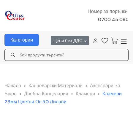
Номер за поръчки:
0700 45 095
Категории
Цени без ДДС
Начало
>
Канцеларски Материали
>
Аксесоари За
Бюро
>
Дребна Канцелария
>
Кламери
>
Кламери
28мм Цветни Оп.50 Лилави