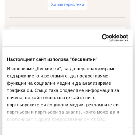
Характеристики
Вид
Ръкавици
Размер
7
Настоящият сайт използва "бисквитки"
Използваме „бисквитки“, за да персонализираме
съдържанието и рекламите, да предоставяме
функции на социални медии и да анализираме
трафика си. Също така споделяме информация за
начина, по който използвате сайта ни, с
партньорските си социални медии, рекламните си
партньори и партньори за анализ, които може да я
Препоръчани Продукти
комбинират с друга предоставена им от Вас
информация или с такава, която са събрали от
ползването от Ваша страна на услугите им.