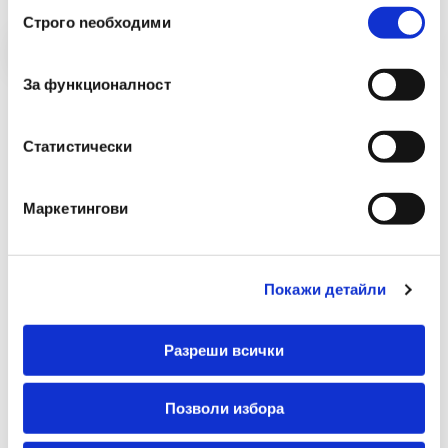
Избор
Строго nеобходими
на
съгласие
За функционалност
Статистически
Маркетингови
Покажи детайли
Разреши всички
Позволи избора