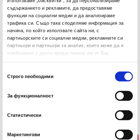
Използваме „бисквитки“, за да персонализираме
съдържанието и рекламите, да предоставяме
Материал
Метал
функции на социални медии и да анализираме
Брой В Опаковка
500
трафика си. Също така споделяме информация за
начина, по който използвате сайта ни, с
Размери(мм)
28
партньорските си социални медии, рекламните си
партньори и партньори за анализ, които може да я
комбинират с друга предоставена им от Вас
информация или с такава, която са събрали от
ползването от Ваша страна на услугите им.
Избор
Строго nеобходими
на
съгласие
За функционалност
Препоръчани Продукти
Статистически
Маркетингови
-26%