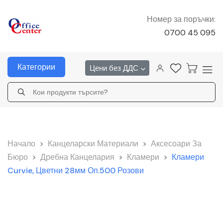
Номер за поръчки:
0700 45 095
Категории
Цени без ДДС
Начало
>
Канцеларски Материали
>
Аксесоари За
Бюро
>
Дребна Канцелария
>
Кламери
>
Кламери
Curvie, Цветни 28мм Оп.500 Розови