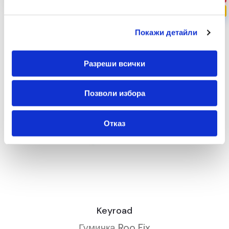
ПРОМО
Покажи детайли
Разреши всички
Позволи избора
Отказ
Keyroad
Гумичка Roo Fix