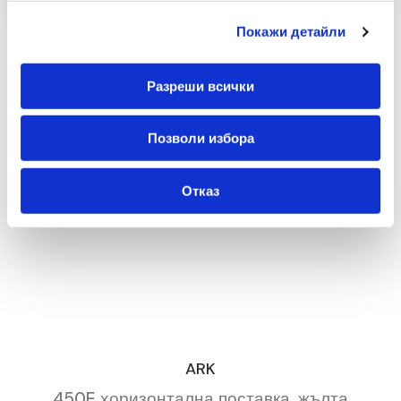
Покажи детайли
Разреши всички
Позволи избора
Отказ
ARK
450E хоризонтална поставка, жълта