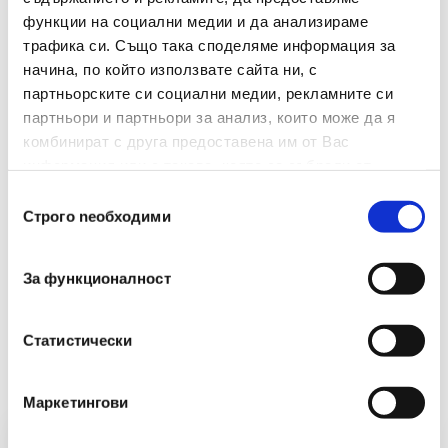
функции на социални медии и да анализираме
Материал
Метал
трафика си. Също така споделяме информация за
начина, по който използвате сайта ни, с
Брой В Опаковка
500
партньорските си социални медии, рекламните си
Размери(мм)
28
партньори и партньори за анализ, които може да я
комбинират с друга предоставена им от Вас
информация или с такава, която са събрали от
ползването от Ваша страна на услугите им.
Избор
Строго nеобходими
на
съгласие
За функционалност
Препоръчани Продукти
Статистически
Маркетингови