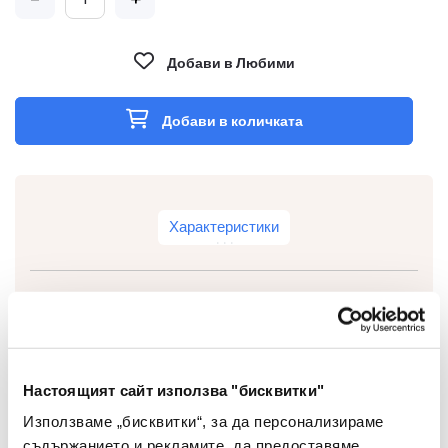
Добави в Любими
Добави в количката
Характеристики
Тип
Кламери
Вид
Цветни
Настоящият сайт използва "бисквитки"
Използваме „бисквитки“, за да персонализираме
Цвят
Тюркоаз
съдържанието и рекламите, да предоставяме