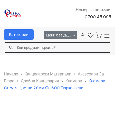
Номер за поръчки:
0700 45 095
Категории
Цени без ДДС
Начало
>
Канцеларски Материали
>
Аксесоари За
Бюро
>
Дребна Канцелария
>
Кламери
>
Кламери
Curvie, Цветни 28мм Оп.500 Тюркоазени