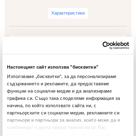
Характеристики
Съвместима тонер
Тип
касета
Настоящият сайт използва "бисквитки"
Вид
CF217A/CRG047
Използваме „бисквитки“, за да персонализираме
Капацитет
1600
съдържанието и рекламите, да предоставяме
функции на социални медии и да анализираме
HP LaserJet Pro M102a,
трафика си. Също така споделяме информация за
HP LaserJet Pro M102w,
начина, по който използвате сайта ни, с
HP LaserJet Pro MFP
партньорските си социални медии, рекламните си
M130a, HP LaserJetPro
партньори и партньори за анализ, които може да я
Съвместими
M102a, HP LaserJetPro
комбинират с друга предоставена им от Вас
Модели
M102w, HP LaserJetPro
информация или с такава, която са събрали от