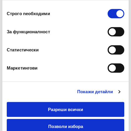
Устройства
MFP M130a, M102a,
ползването от Ваша страна на услугите им.
Избор
M102w, MFPM130a, M
Строго nеобходими
на
102a, M 102w, MFP M
съгласие
130a, MFP M130a, MFPM
130a, M130а,130а, м130а
За функционалност
Цвят На
Черен
Статистически
Консуматива
Маркетингови
Покажи детайли
Разреши всички
Препоръчани Продукти
Позволи избора