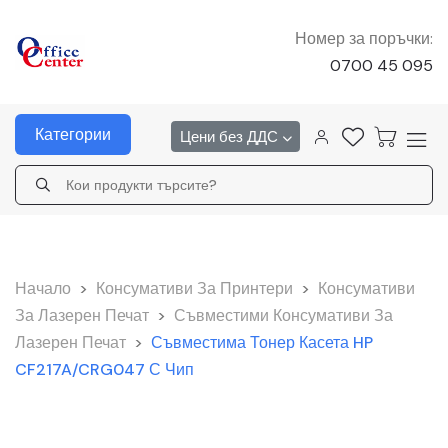
Номер за поръчки:
0700 45 095
Категории
Цени без ДДС
Начало
>
Консумативи За Принтери
>
Консумативи
За Лазерен Печат
>
Съвместими Консумативи За
Лазерен Печат
>
Съвместима Тонер Касета HP
CF217A/CRG047 С Чип