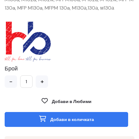
130a, MFP M130a, MFPM 130a, M130а,130а, м130а
Брой
-
+
Добави в Любими
Добави в количката