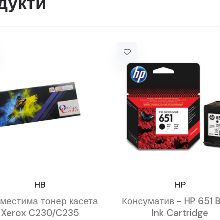
дукти
HB
HP
местима тонер касета
Консуматив - HP 651 B
Xerox C230/C235
Ink Cartridge