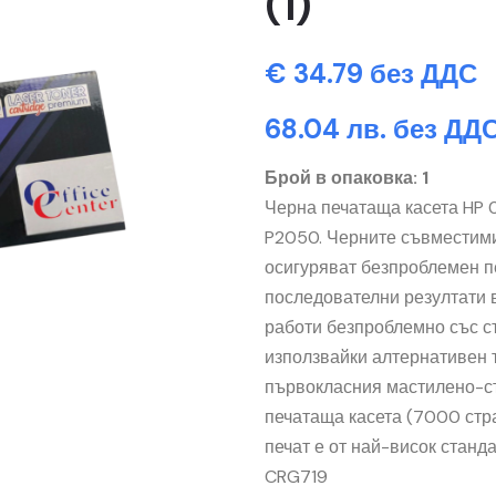
(1)
€ 34.79 без ДДС
68.04 лв. без ДД
Брой в опаковка: 1
Черна печатаща касета HP 0
P2050. Черните съвместими
осигуряват безпроблемен п
последователни резултати в
работи безпроблемно със с
използвайки алтернативен 
първокласния мастилено-ст
печатаща касета (7000 стра
печат е от най-висок станда
CRG719