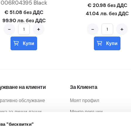
006R04395 Black
€ 20.98 без ДДС
€ 51.08 без ДДС
41.04 лв. без ДДС
99.90 лв. без ДДС
-
+
-
+
Купи
Купи
ужване на клиенти
За Клиента
ративно обслужване
Моят профил
ика за лични данни
Моите поръчки
ика за бисквитки
Любими продукти
ва "бисквитки"