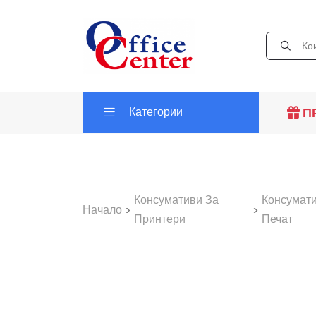
Категории
П
Консумативи За
Консумати
Начало
>
>
Принтери
Печат