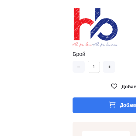
Брой
-
+
Добав
Добави