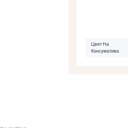
Цвят На
Консуматива