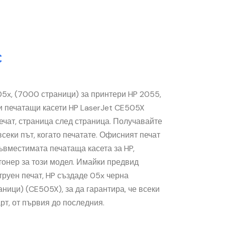
С
5x, (7000 страници) за принтери HP 2055,
 печатащи касети HP LaserJet CE505X
ечат, страница след страница. Получавайте
секи път, когато печатате. Офисният печат
ъвместимата печатаща касета за HP,
тонер за този модел. Имайки предвид
руен печат, HP създаде 05x черна
ници) (CE505X), за да гарантира, че всеки
рт, от първия до последния.