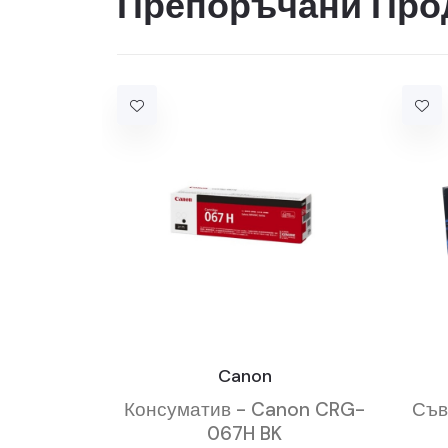
Препоръчани Про
Canon
Консуматив - Canon CRG-
Съв
067H BK