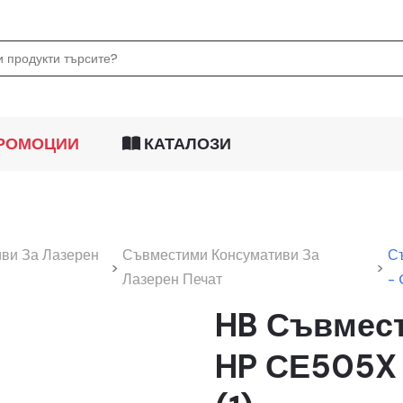
РОМОЦИИ
КАТАЛОЗИ
ви За Лазерен
Съвместими Консумативи За
С
>
>
Лазерен Печат
-
HB Съвмест
HP СЕ505X 