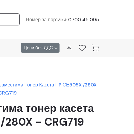
Номер за поръчки:
0700 45 095
Цени без ДДС
ъвместима Тонер Касета HP СЕ505X /280X
 CRG719
има тонер касета
/280X - CRG719