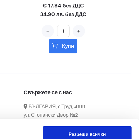
€ 17.84 без ДДС
34.90 лв. без ДДС
-
+
Купи
Свържете се с нас
БЪЛГАРИЯ, с.Труд, 4199
ул. Стопански Двор №2
manager@officecenter-
Разреши всички
bg.com