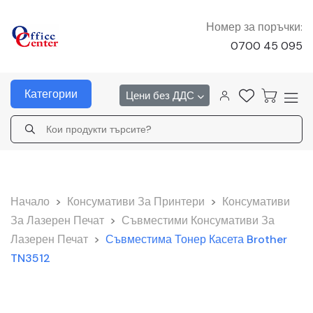
Номер за поръчки:
0700 45 095
Категории
Цени без ДДС
Начало
>
Консумативи За Принтери
>
Консумативи
За Лазерен Печат
>
Съвместими Консумативи За
Лазерен Печат
>
Съвместима Тонер Касета Brother
TN3512