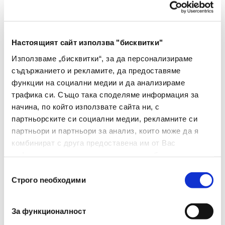
Характеристики
Настоящият сайт използва "бисквитки"
Тип
Съвместима тонер касета
Използваме „бисквитки“, за да персонализираме
съдържанието и рекламите, да предоставяме
Вид
TN3512
функции на социални медии и да анализираме
трафика си. Също така споделяме информация за
Капацитет
12000
начина, по който използвате сайта ни, с
партньорските си социални медии, рекламните си
Brother MFC L6900 DWT
партньори и партньори за анализ, които може да я
Brother MFC-L6900 DW
комбинират с друга предоставена им от Вас
Brother MFC-L6800
информация или с такава, която са събрали от
DWT Brother MFC-
ползването от Ваша страна на услугите им.
Избор
L6800 DW Brother MFC-
Строго nеобходими
на
L5750 DW Brother MFC-
съгласие
L5700 DN Brother MFC-
L5700 Brother MFC-
За функционалност
L6800 Brother MFC-