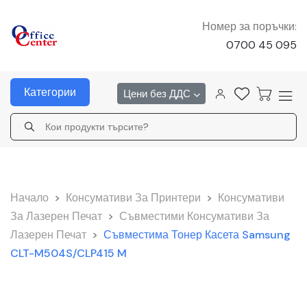
Номер за поръчки:
0700 45 095
Категории
Цени без ДДС
Начало
>
Консумативи За Принтери
>
Консумативи
За Лазерен Печат
>
Съвместими Консумативи За
Лазерен Печат
>
Съвместима Тонер Касета Samsung
CLT-M504S/CLP415 M