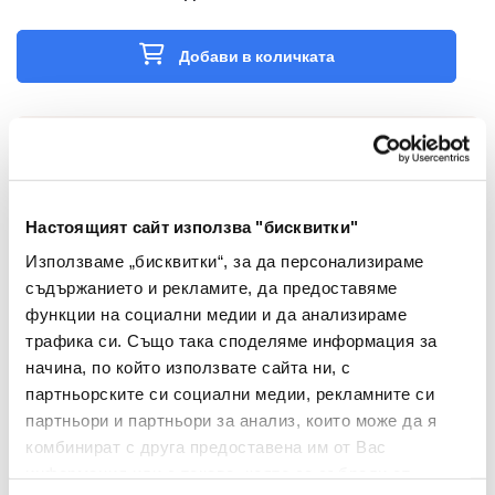
Добави в количката
Характеристики
Настоящият сайт използва "бисквитки"
Използваме „бисквитки“, за да персонализираме
съдържанието и рекламите, да предоставяме
Съвместима тонер
Тип
функции на социални медии и да анализираме
касета
трафика си. Също така споделяме информация за
начина, по който използвате сайта ни, с
Вид
CLT-M504S/CLP415
партньорските си социални медии, рекламните си
партньори и партньори за анализ, които може да я
Капацитет
1800
комбинират с друга предоставена им от Вас
Samsung CLP-415 ;
информация или с такава, която са събрали от