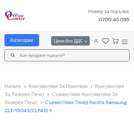
Номер за поръчки:
0700 45 095
Категории
Цени без ДДС
Начало
>
Консумативи За Принтери
>
Консумативи
За Лазерен Печат
>
Съвместими Консумативи За
Лазерен Печат
>
Съвместима Тонер Касета Samsung
CLT-Y504S/CLP415 Y