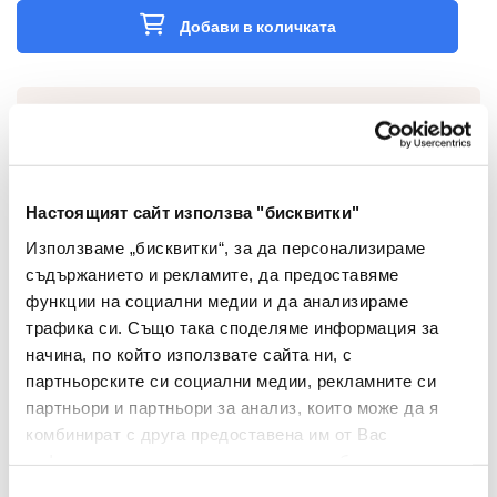
Добави в количката
Характеристики
Настоящият сайт използва "бисквитки"
Използваме „бисквитки“, за да персонализираме
Съвместима тонер
съдържанието и рекламите, да предоставяме
Тип
касета
функции на социални медии и да анализираме
трафика си. Също така споделяме информация за
Вид
CLT-Y504S/CLP415
начина, по който използвате сайта ни, с
партньорските си социални медии, рекламните си
Капацитет
1800
партньори и партньори за анализ, които може да я
комбинират с друга предоставена им от Вас
Samsung CLP-415 ;
информация или с такава, която са събрали от
Съвместими
Samsung CLX-4195 ;
ползването от Ваша страна на услугите им.
Избор