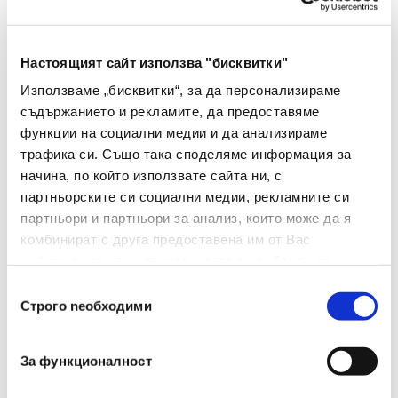
Съвместима тонер
Тип
Настоящият сайт използва "бисквитки"
касета
Използваме „бисквитки“, за да персонализираме
Вид
3330/3345H
съдържанието и рекламите, да предоставяме
функции на социални медии и да анализираме
Капацитет
15000
трафика си. Също така споделяме информация за
начина, по който използвате сайта ни, с
Съвместими
Xerox Phaser 3330 Xerox
партньорските си социални медии, рекламните си
Модели
WorkCentre 3335 Xerox
партньори и партньори за анализ, които може да я
Устройства
WorkCentre 3345
комбинират с друга предоставена им от Вас
информация или с такава, която са събрали от
Цвят На
Черен
ползването от Ваша страна на услугите им.
Консуматива
Избор
Строго nеобходими
на
съгласие
За функционалност