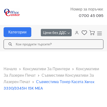
Номер за поръчки:
0700 45 095
Категории
Цени без ДДС
Начало
>
Консумативи За Принтери
>
Консумативи
За Лазерен Печат
>
Съвместими Консумативи За
Лазерен Печат
>
Съвместима Тонер Касета Xerox
3330/3345H 15K MEA