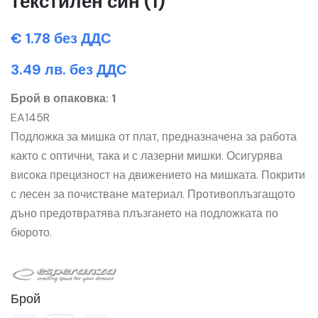
текстилен син (1)
€ 1.78 без ДДС
3.49 лв. без ДДС
Брой в опаковка: 1
EA145R
Подложка за мишка от плат, предназначена за работа
както с оптични, така и с лазерни мишки. Осигурява
висока прецизност на движението на мишката. Покрити
с лесен за почистване материал. Противоплъзгащото
дъно предотвратява плъзгането на подложката по
бюрото.
Брой