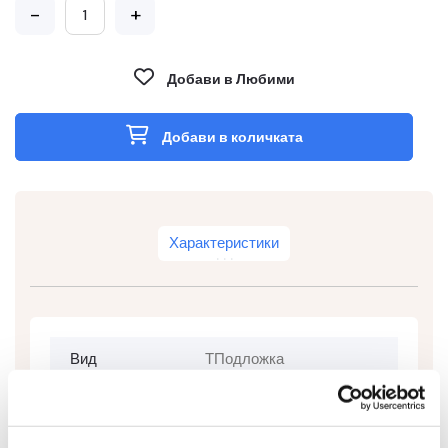
-
+
Добави в Любими
Добави в количката
Характеристики
Вид
ТПодложка
Цвят
Текстилно синьо
вулканизирана гума +