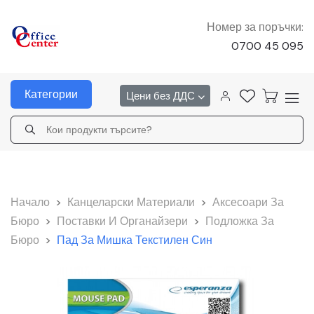
Номер за поръчки:
0700 45 095
Категории
Цени без ДДС
Начало
>
Канцеларски Материали
>
Аксесоари За
Бюро
>
Поставки И Органайзери
>
Подложка За
Бюро
>
Пад За Мишка Текстилен Син