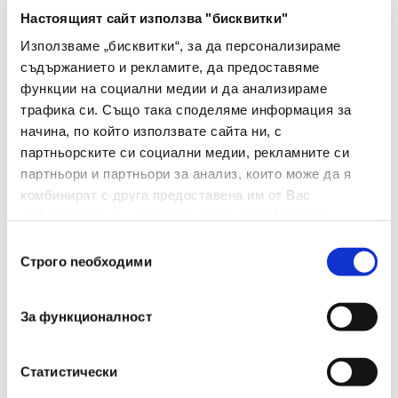
Материал
Настоящият сайт използва "бисквитки"
текстил
Използваме „бисквитки“, за да персонализираме
Брой В
съдържанието и рекламите, да предоставяме
1
Опаковка
функции на социални медии и да анализираме
трафика си. Също така споделяме информация за
Размери(мм)
220х180
начина, по който използвате сайта ни, с
партньорските си социални медии, рекламните си
Дебелина(
20
партньори и партньори за анализ, които може да я
Μm)
комбинират с друга предоставена им от Вас
информация или с такава, която са събрали от
Тегло(г)
20
ползването от Ваша страна на услугите им.
Избор
Строго nеобходими
на
съгласие
За функционалност
Статистически