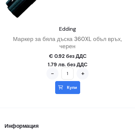
Edding
Маркер за бяла дъска 360XL объл връх,
черен
€ 0.92 без ДДС
1.79 лв. без ДДС
-
+
Купи
Информация