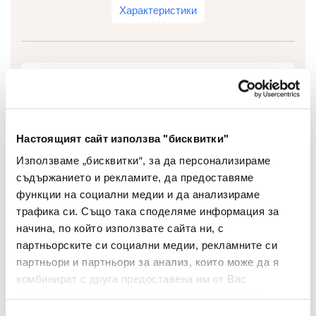
Характеристики
Тип
Тиксо солвент
Цвят
Син
Настоящият сайт използва "бисквитки"
Използваме „бисквитки“, за да персонализираме
съдържанието и рекламите, да предоставяме
функции на социални медии и да анализираме
трафика си. Също така споделяме информация за
начина, по който използвате сайта ни, с
партньорските си социални медии, рекламните си
партньори и партньори за анализ, които може да я
Препоръчани Продукти
комбинират с друга предоставена им от Вас
информация или с такава, която са събрали от
ползването от Ваша страна на услугите им.