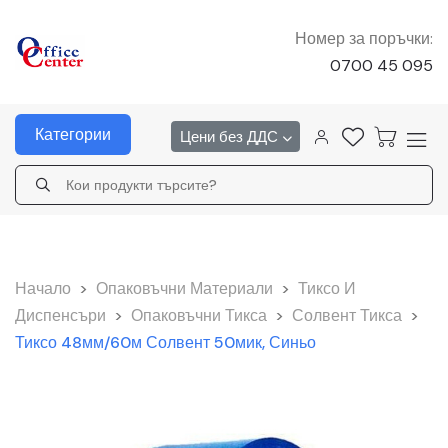
Номер за поръчки:
0700 45 095
Категории
Цени без ДДС
Начало
>
Опаковъчни Материали
>
Тиксо И
Диспенсъри
>
Опаковъчни Тикса
>
Солвент Тикса
>
Тиксо 48мм/60м Солвент 50мик, Синьо