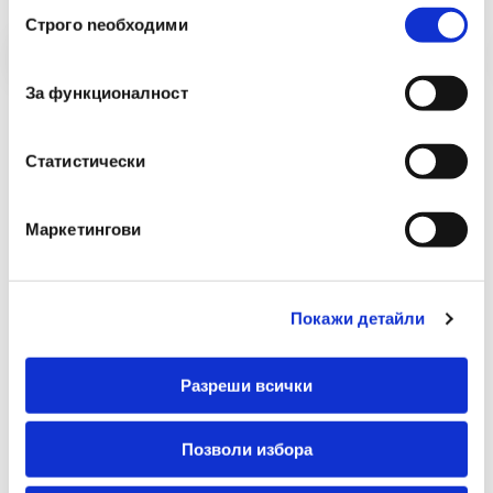
Избор
Строго nеобходими
на
съгласие
За функционалност
Статистически
Маркетингови
Покажи детайли
Разреши всички
Позволи избора