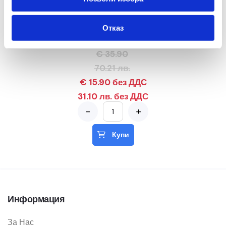
Foska
Ученическа раница за момичета – Back to
Отказ
School, светлосин
€ 35.90
70.21 лв.
€ 15.90 без ДДС
31.10 лв. без ДДС
-
+
Купи
Информация
За Нас