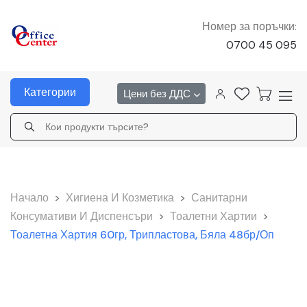
Номер за поръчки:
0700 45 095
Категории
Цени без ДДС
Начало
>
Хигиена И Козметика
>
Санитарни
Консумативи И Диспенсъри
>
Тоалетни Хартии
>
Тоалетна Хартия 60гр, Трипластова, Бяла 48бр/оп