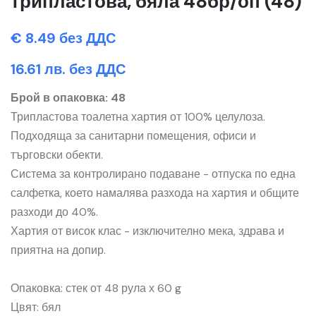
трипластова, бяла 48бр/оп (48)
€ 8.49 без ДДС
16.61 лв. без ДДС
Брой в опаковка: 48
Трипластова тоалетна хартия от 100% целулоза.
Подходяща за санитарни помещения, офиси и
търговски обекти.
Система за контролирано подаване - отпуска по една
салфетка, което намалява разхода на хартия и общите
разходи до 40%.
Хартия от висок клас - изключително мека, здрава и
приятна на допир.
Опаковка: стек от 48 рула х 60 g
Цвят: бял