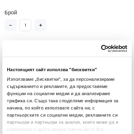
Брой
-
+
Добави в Любими
Добави в количката
Настоящият сайт използва "бисквитки"
Използваме „бисквитки“, за да персонализираме
съдържанието и рекламите, да предоставяме
функции на социални медии и да анализираме
трафика си. Също така споделяме информация за
начина, по който използвате сайта ни, с
Препоръчани Продукти
партньорските си социални медии, рекламните си
партньори и партньори за анализ, които може да я
комбинират с друга предоставена им от Вас