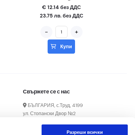
€ 12.14 без ДДС
23.75 лв. без ДДС
-
+
Купи
Свържете се с нас
БЪЛГАРИЯ, с.Труд, 4199
ул. Стопански Двор №2
manager@officecenter-
Разреши всички
bg.com