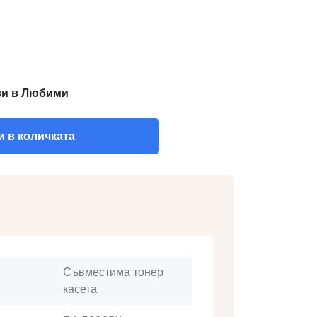
и в Любими
 в количката
Съвместима тонер
касета