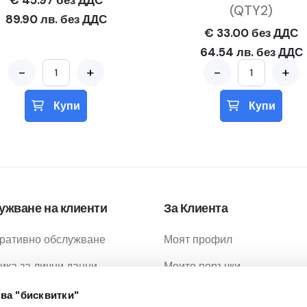
€ 45.97 без ДДС
(QTY2)
89.90 лв. без ДДС
€ 33.00 без ДДС
64.54 лв. без ДДС
-
+
-
+
Купи
Купи
ужване на клиенти
За Клиента
ративно обслужване
Моят профил
ика за лични данни
Моите поръчки
ика за бисквитки
Любими продукти
ва "бисквитки"