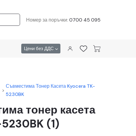
Номер за поръчки:
0700 45 095
Цени без ДДС
Съвместима Тонер Касета Kyocera TK-
>
5230BK
има тонер касета
-5230BK (1)