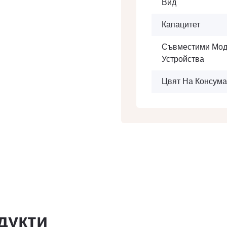
Вид
Капацитет
Съвместими Мод
Устройства
Цвят На Консума
дукти