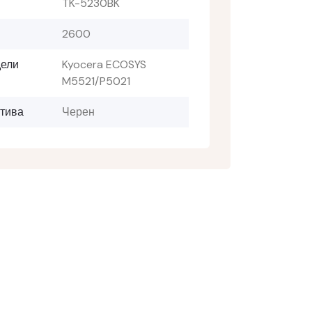
TK-5230BK
2600
ели
Kyocera ECOSYS
M5521/P5021
тива
Черен