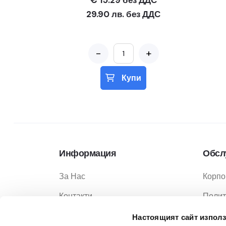
€ 15.29 без ДДС
29.90 лв. без ДДС
-
+
Купи
Информация
Обсл
За Нас
Корпо
Контакти
Полит
Услуги
Полит
Настоящият сайт използ