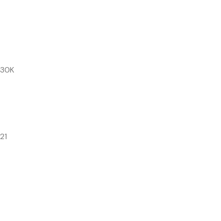
230K
21