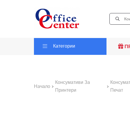
Категории
П
Консумативи За
Консума
Начало
>
>
Принтери
Печат