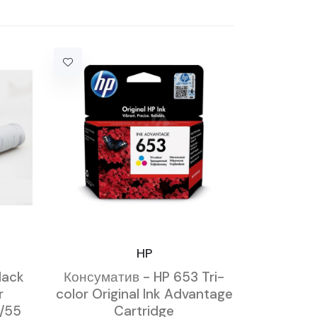
HP
lack
Консуматив - HP 653 Tri-
r
color Original Ink Advantage
/55
Cartridge