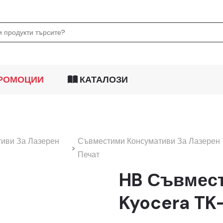
РОМОЦИИ
КАТАЛОЗИ
тиви За Лазерен
Съвместими Консумативи За Лазерен
>
Печат
HB Съвмест
Kyocera TK