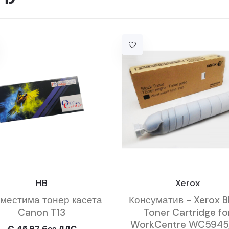
HB
Xerox
местима тонер касета
Консуматив - Xerox B
Canon T13
Toner Cartridge fo
WorkCentre WC5945