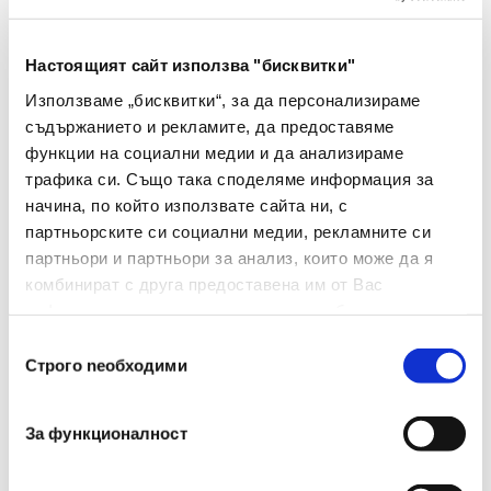
Настоящият сайт използва "бисквитки"
Съвместима
Тип
Използваме „бисквитки“, за да персонализираме
тонер касета
съдържанието и рекламите, да предоставяме
функции на социални медии и да анализираме
Вид
TK-5230M
трафика си. Също така споделяме информация за
начина, по който използвате сайта ни, с
Капацитет
2200
партньорските си социални медии, рекламните си
Съвместими Модели
ECOSYS
партньори и партньори за анализ, които може да я
Устройства
M5521/P5021
комбинират с друга предоставена им от Вас
информация или с такава, която са събрали от
Цвят На Консуматива
Червен
ползването от Ваша страна на услугите им.
Избор
Строго nеобходими
на
съгласие
За функционалност