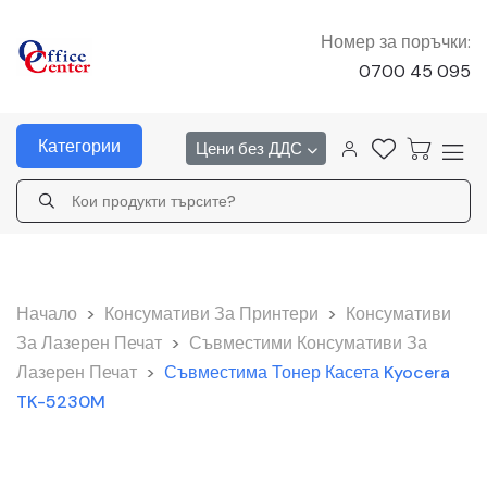
Номер за поръчки:
0700 45 095
Категории
Цени без ДДС
Начало
>
Консумативи За Принтери
>
Консумативи
За Лазерен Печат
>
Съвместими Консумативи За
Лазерен Печат
>
Съвместима Тонер Касета Kyocera
TK-5230M