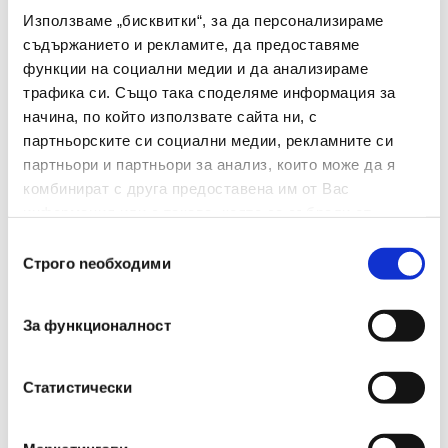
Използваме „бисквитки“, за да персонализираме
съдържанието и рекламите, да предоставяме
Характеристики
функции на социални медии и да анализираме
трафика си. Също така споделяме информация за
начина, по който използвате сайта ни, с
партньорските си социални медии, рекламните си
партньори и партньори за анализ, които може да я
Унищожава CD/DVD
комбинират с друга предоставена им от Вас
Да
Дискове
информация или с такава, която са събрали от
ползването от Ваша страна на услугите им.
Избор
Унищожава Кламери
Да
Строго nеобходими
на
съгласие
Цвят
Черен
За функционалност
Капацитет На
Автоматично
8
Статистически
Унищожаване[брой
Листове]