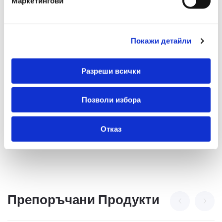
Маркетингови
Тип На Разреза
Ленти
Тип
Шредер
Покажи детайли
Време За Работа [мин]
2
Обем На Коша [литри]
18
Разреши всички
Марки
Omega
Позволи избора
Отказ
Препоръчани Продукти