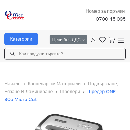
Номер за поръчки:
0700 45 095
Категории
Цени без ДДС
Начало
>
Канцеларски Материали
>
Подвързване,
Рязане И Ламиниране
>
Шредери
>
Шредер ONP-
805 Micro Cut