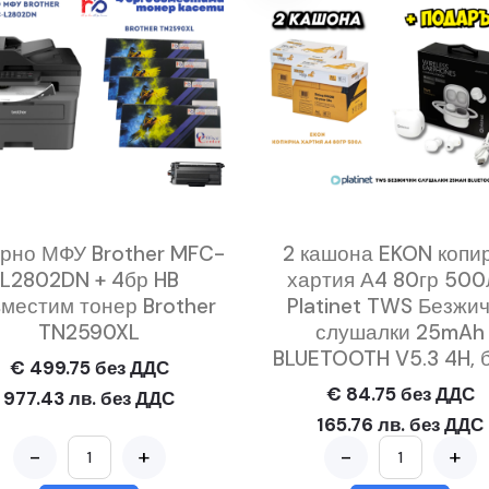
рно МФУ Brother MFC-
2 кашона EKON копи
L2802DN + 4бр HB
хартия А4 80гр 500
местим тонер Brother
Platinet TWS Безжи
TN2590XL
слушалки 25mAh
BLUETOOTH V5.3 4H, 
€ 499.75 без ДДС
€ 84.75 без ДДС
977.43 лв. без ДДС
165.76 лв. без ДДС
-
+
-
+