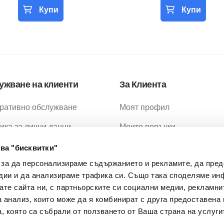
Купи
Купи
ужване на клиенти
За Клиента
ративно обслужване
Моят профил
ика за лични данни
Моите поръчки
ика за бисквитки
Любими продукти
ва "бисквитки"
 за да персонализираме съдържанието и рекламите, да пре
ия за ползване
Промоции
дии и да анализираме трафика си. Също така споделяме ин
ия за доставка
МОН Проекти
вате сайта ни, с партньорските си социални медии, рекламни
а анализ, които може да я комбинират с друга предоставена 
 Задавани Въпроси
, която са събрали от ползването от Ваша страна на услуги