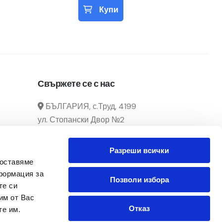
Купи
Свържете се с нас
БЪЛГАРИЯ, с.Труд, 4199
ул. Стопански Двор №2
manager@officecenter-
Разреши всички
bg.com
доставяме
0882 166 292 / 032 39 29 02
формация за
Позволи избора
те си
Понеделник - Петък
им от Вас
От 8:30ч. до 17:30ч.
Отказ
те им.