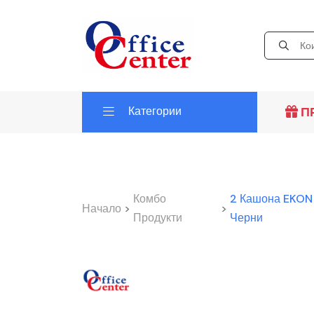
Категории
П
Комбо
2 Кашона EKON 
Начало
>
>
Продукти
Черни