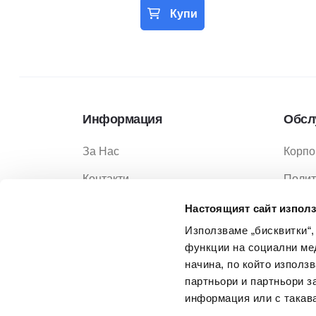
Купи
Информация
Обсл
За Нас
Корпо
Контакти
Полит
Услуги
Полит
Настоящият сайт използ
Използваме „бисквитки“,
Услов
функции на социални ме
Услов
начина, по който използ
партньори и партньори з
Често
информация или с такава