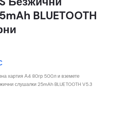
WS Безжични
25mAh BLUETOOTH
рни
С
рна хартия А4 80гр 500л и вземете
зжични слушалки 25mAh BLUETOOTH V5.3