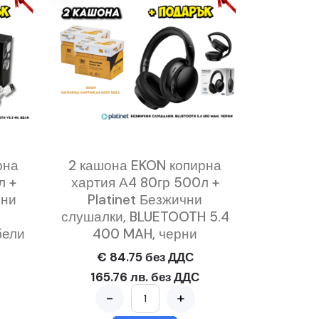
рна
2 кашона EKON копирна
л +
хартия А4 80гр 500л +
чни
Platinet Безжични
слушалки, BLUETOOTH 5.4
бели
400 MAH, черни
€ 84.75 без ДДС
165.76 лв. без ДДС
-
+