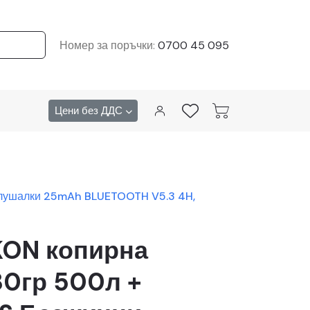
Номер за поръчки:
0700 45 095
Цени без ДДС
Слушалки 25mAh BLUETOOTH V5.3 4H,
KON копирна
80гр 500л +