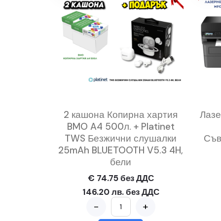
2 кашона Копирна хартия
Лазе
BMO A4 500л. + Platinet
TWS Безжични слушалки
Съв
25mAh BLUETOOTH V5.3 4H,
бели
€ 74.75 без ДДС
146.20 лв. без ДДС
-
+