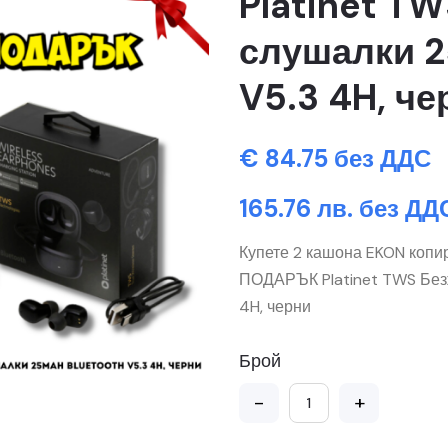
Platinet T
слушалки 
V5.3 4H, че
€ 84.75 без ДДС
165.76 лв. без ДД
Купете 2 кашона EKON копи
ПОДАРЪК Platinet TWS Бе
4H, черни
Брой
-
+