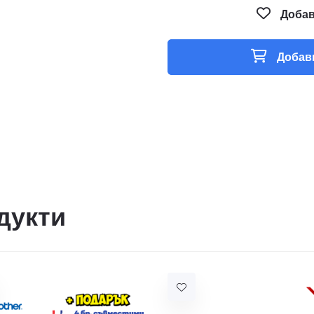
Добав
Добави
дукти