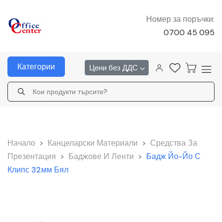
Номер за поръчки:
0700 45 095
Категории
Цени без ДДС
Начало
>
Канцеларски Материали
>
Средства За
Презентация
>
Баджове И Ленти
>
Бадж Йо-Йо С
Клипс 32мм Бял