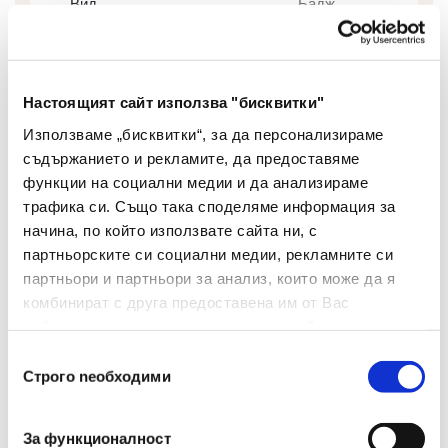
Вид
Бадж
Цвят
Бял
Материал
Пластмаса
Настоящият сайт използва "бисквитки"
Използваме „бисквитки“, за да персонализираме
Механизъм За Заключване
Не
съдържанието и рекламите, да предоставяме
Ограничител
Да
функции на социални медии и да анализираме
трафика си. Също така споделяме информация за
Материал На Дръжката
Метал
начина, по който използвате сайта ни, с
партньорските си социални медии, рекламните си
Брой В Опаковка
1
партньори и партньори за анализ, които може да я
комбинират с друга предоставена им от Вас
Размери(мм)
32
информация или с такава, която са събрали от
ползването от Ваша страна на услугите им.
Вид На Закрепване
Закачане
Избор
Строго nеобходими
на
съгласие
За функционалност