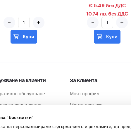
€ 5.49 без ДДС
10.74 лв. без ДДС
-
+
-
+
Купи
Купи
ужване на клиенти
За Клиента
ративно обслужване
Моят профил
ика за лични данни
Моите поръчки
ика за бисквитки
Любими продукти
ва "бисквитки"
 за да персонализираме съдържанието и рекламите, да пре
ия за ползване
Промоции