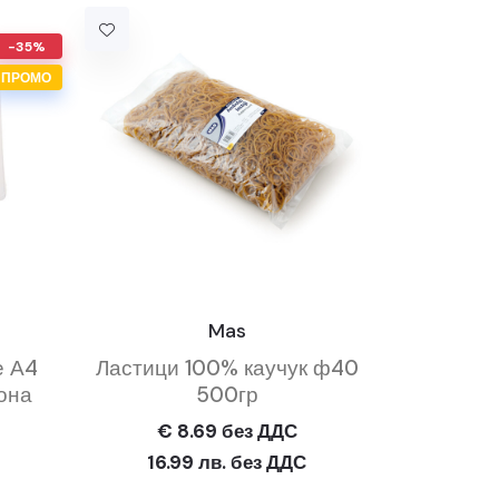
-35%
ПРОМО
Mas
е А4
Ластици 100% каучук ф40
она
500гр
€ 8.69 без ДДС
16.99 лв. без ДДС