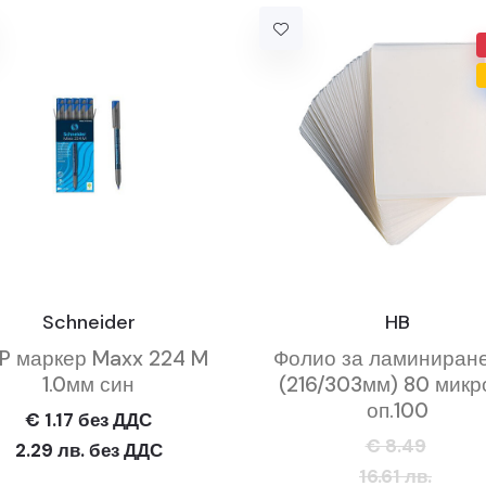
Schneider
HB
P маркер Maxx 224 M
Фолио за ламиниран
1.0мм син
(216/303мм) 80 микр
оп.100
€ 1.17 без ДДС
€ 8.49
2.29 лв. без ДДС
16.61 лв.