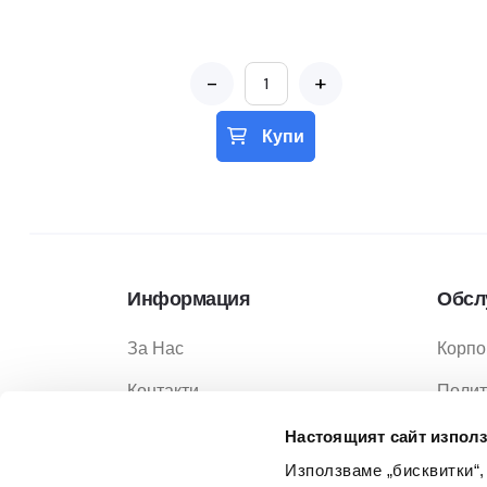
-
+
Купи
Информация
Обсл
За Нас
Корпо
Контакти
Полит
Услуги
Полит
Настоящият сайт използ
Използваме „бисквитки“,
Услов