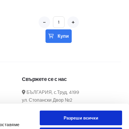
-
+
Купи
Свържете се с нас
БЪЛГАРИЯ, с.Труд, 4199
ул. Стопански Двор №2
manager@officecenter-
Разреши всички
bg.com
доставяме