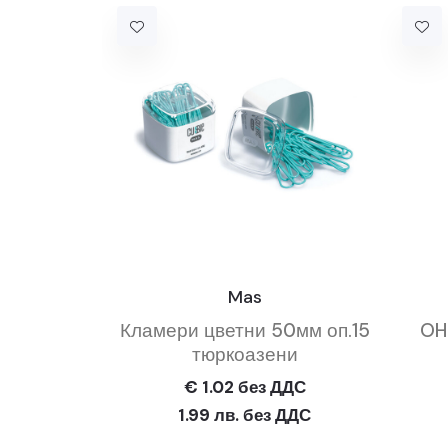
Mas
Кламери цветни 50мм оп.15
OH
тюркоазени
€ 1.02 без ДДС
1.99 лв. без ДДС