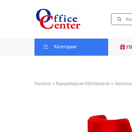
Категории
П
Начало
>
Канцеларски Материали
>
Аксесо