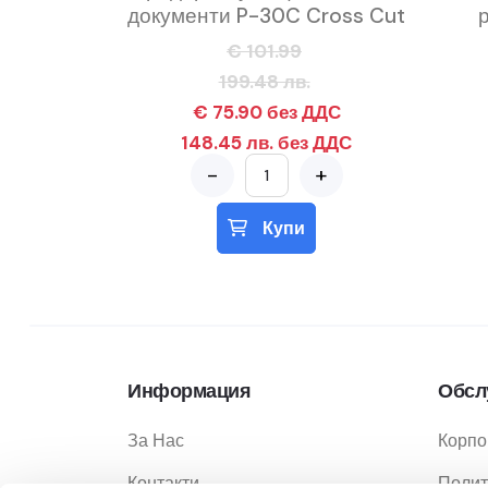
документи P-30C Cross Cut
€ 101.99
199.48 лв.
€ 75.90 без ДДС
148.45 лв. без ДДС
-
+
Купи
Информация
Обсл
За Нас
Корпо
Контакти
Полит