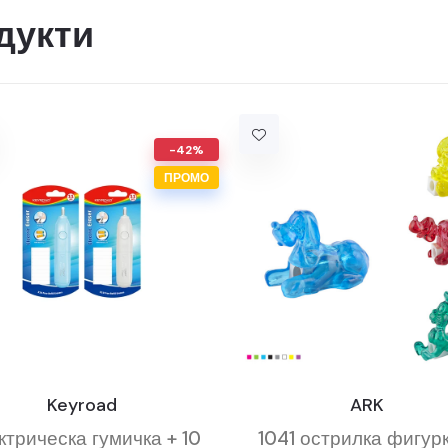
дукти
-42%
ПРОМО
Keyroad
ARK
ктрическа гумичка + 10
1041 острилка фигурк