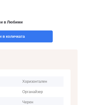
и в Любими
 в количката
Хоризонтален
Органайзер
Черен