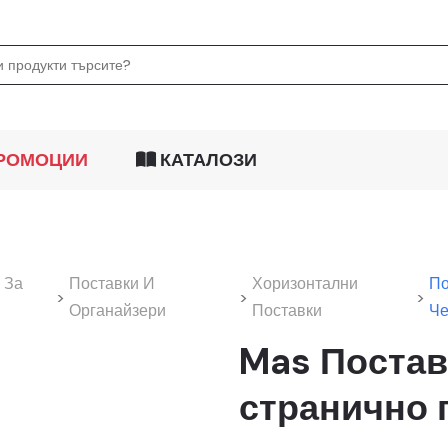
РОМОЦИИ
КАТАЛОЗИ
 За
Поставки И
Хоризонтални
По
>
>
>
Органайзери
Поставки
Ч
Mas Постав
странично п