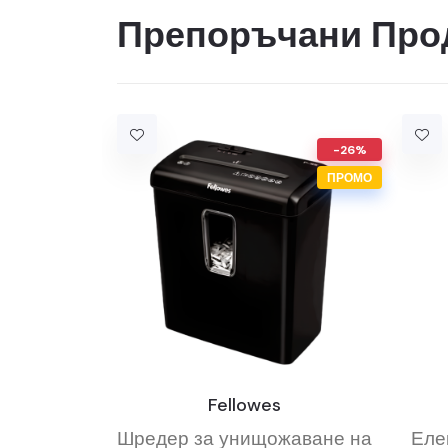
Препоръчани Про
-26%
ПРОМО
Fellowes
Шредер за унищожаване на
Еле