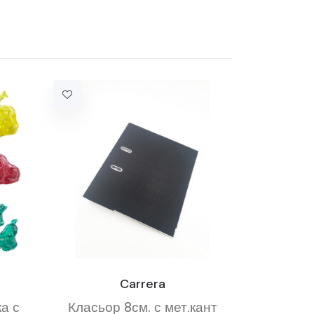
Carrera
а с
Класьор 8см. с мет.кант