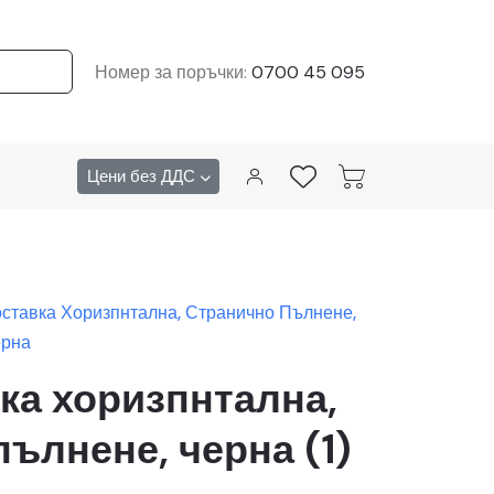
Номер за поръчки:
0700 45 095
Цени без ДДС
ставка Хоризпнтална, Странично Пълнене,
ерна
ка хоризпнтална,
ълнене, черна (1)