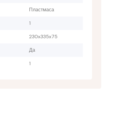
Пластмаса
1
230x335x75
Да
1