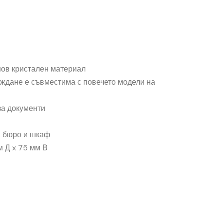
нов кристален материал
еждане е съвместима с повечето модели на
за документи
а бюро и шкаф
м Д x 75 мм В