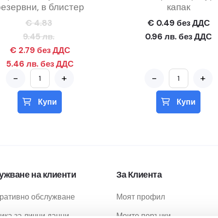
резервни, в блистер
капак
€ 4.83
€ 0.49 без ДДС
9.45 лв.
0.96 лв. без ДДС
€ 2.79 без ДДС
5.46 лв. без ДДС
-
+
-
+
Купи
Купи
ужване на клиенти
За Клиента
ративно обслужване
Моят профил
ика за лични данни
Моите поръчки