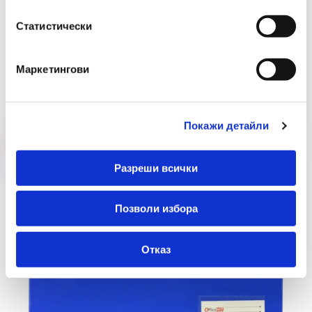
Статистически
Препоръчани Продукти
Маркетингови
Покажи детайли
Разреши всички
Позволи избора
Отказ