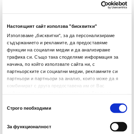
Механизъм За Заключване
Да
Ограничител
Да
Настоящият сайт използва "бисквитки"
Капацитет(брой Листове)
20
Използваме „бисквитки“, за да персонализираме
съдържанието и рекламите, да предоставяме
Размер На Телчетата(мм)
24/6
функции на социални медии и да анализираме
трафика си. Също така споделяме информация за
Материал На Дръжката
Пластмаса
начина, по който използвате сайта ни, с
Брой В Опаковка
1
партньорските си социални медии, рекламните си
партньори и партньори за анализ, които може да я
Брой Отделения
1
комбинират с друга предоставена им от Вас
информация или с такава, която са събрали от
Тегло(г)
80
ползването от Ваша страна на услугите им.
Избор
Строго nеобходими
на
съгласие
За функционалност