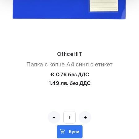
OfficeHIT
Папка с копче А4 синя с етикет
€ 0.76 без ДДС
1.49 лв. без ДДС
-
+
Купи