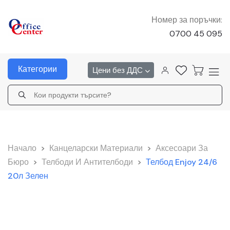
Номер за поръчки:
0700 45 095
Категории
Цени без ДДС
Начало
>
Канцеларски Материали
>
Аксесоари За
Бюро
>
Телбоди И Антителбоди
>
Телбод Enjoy 24/6
20л Зелен