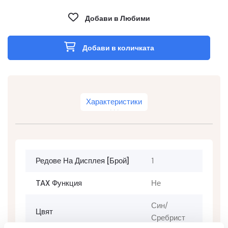
Добави в Любими
Добави в количката
Характеристики
Редове На Дисплея [брой]
1
TAX Функция
Не
Син/
Цвят
Сребрист