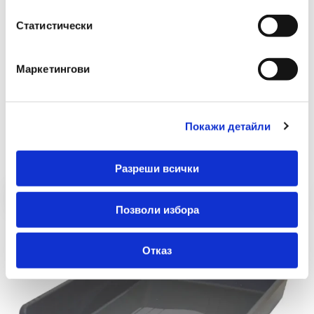
Статистически
Маркетингови
Препоръчани Продукти
Покажи детайли
Разреши всички
Позволи избора
Отказ