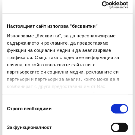
Регулируем Наклон На
Да
Дисплея
Настоящият сайт използва "бисквитки"
Разрядност (брой
12
Символи)
Използваме „бисквитки“, за да персонализираме
съдържанието и рекламите, да предоставяме
Бутон За Изтриване На
функции на социални медии и да анализираме
Да
Грешен Символ
трафика си. Също така споделяме информация за
начина, по който използвате сайта ни, с
Марки
Mas
партньорските си социални медии, рекламните си
партньори и партньори за анализ, които може да я
Bluetooth
Не
комбинират с друга предоставена им от Вас
информация или с такава, която са събрали от
Тип
Калкулатор
ползването от Ваша страна на услугите им.
Избор
Батерия
Да
Строго nеобходими
на
съгласие
Безжичен
Да
За функционалност