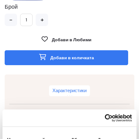
Брой
-
+
Добави в Любими
Добави в количката
Характеристики
Тип
За хартия