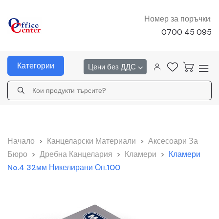
Номер за поръчки:
0700 45 095
Категории
Цени без ДДС
Начало
>
Канцеларски Материали
>
Аксесоари За
Бюро
>
Дребна Канцелария
>
Кламери
>
Кламери
No.4 32мм Никелирани Оп.100