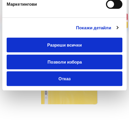
Маркетингови
-0%
ПРОМО
Покажи детайли
Разреши всички
Позволи избора
Отказ