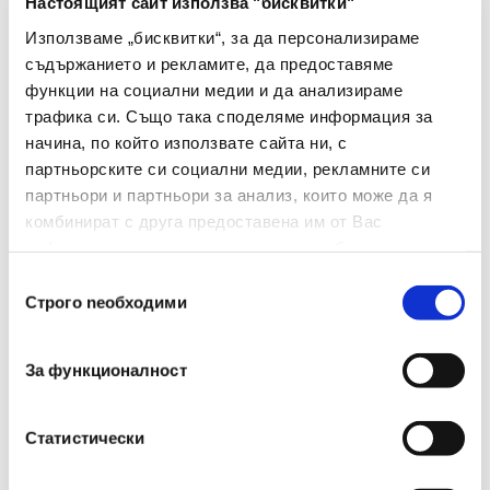
Настоящият сайт използва "бисквитки"
Вид
Кламери
Използваме „бисквитки“, за да персонализираме
Цвят
Сребрист
съдържанието и рекламите, да предоставяме
функции на социални медии и да анализираме
Материал
Никел
трафика си. Също така споделяме информация за
начина, по който използвате сайта ни, с
Брой В Опаковка
100
партньорските си социални медии, рекламните си
партньори и партньори за анализ, които може да я
Размери(мм)
32
комбинират с друга предоставена им от Вас
информация или с такава, която са събрали от
ползването от Ваша страна на услугите им.
Избор
Строго nеобходими
на
съгласие
За функционалност
Препоръчани Продукти
Статистически