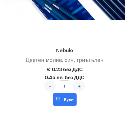
Nebulo
Цветен молив, син, триъгълен
€ 0.23 без ДДС
0.45 лв. без ДДС
-
+
Купи