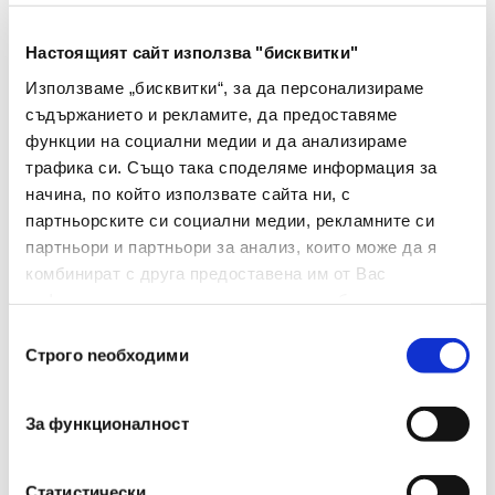
Материал
Метал
Настоящият сайт използва "бисквитки"
Използваме „бисквитки“, за да персонализираме
Механизъм За
Да
съдържанието и рекламите, да предоставяме
Заключване
функции на социални медии и да анализираме
Ограничител
Да
трафика си. Също така споделяме информация за
начина, по който използвате сайта ни, с
Капацитет(брой Листове)
10
партньорските си социални медии, рекламните си
партньори и партньори за анализ, които може да я
Материал На Дръжката
Пластмаса
комбинират с друга предоставена им от Вас
информация или с такава, която са събрали от
Брой В Опаковка
1
ползването от Ваша страна на услугите им.
Избор
Строго nеобходими
Тегло(г)
80
на
съгласие
За функционалност
Статистически