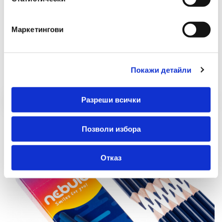
Маркетингови
Препоръчани Продукти
Покажи детайли
Разреши всички
Позволи избора
Отказ