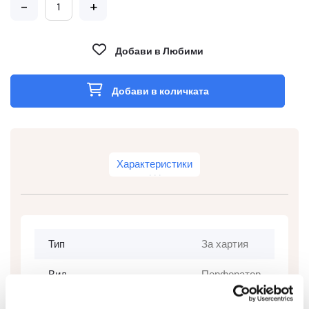
-
+
Добави в Любими
Добави в количката
Характеристики
Тип
За хартия
Вид
Перфоратор
Цвят
Бял/Сив