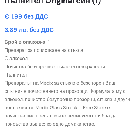
пълнител Original син (1)
€ 1.99 без ДДС
3.89 лв. без ДДС
Брой в опаковка: 1
Препарат за почистване на стъкла
С алкохол
Почиства безупречно стъклени повърхности
Пълнител
Препаратът на Medix за стъкло е безспорен Ваш
спътник в почистването на прозорци. Формулата му с
алкохол, почиства безупречно прозорци, стъкла и други
повърхности. Medix Glass Streak – Free Shine e
почистващия препат, който неминуемо трябва да
присъства във всяко едно домакинство.