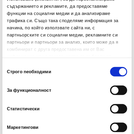
Материал
Стомана
съдържанието и рекламите, да предоставяме
функции на социални медии и да анализираме
Материал На Дръжката
Пластмаса
трафика си. Също така споделяме информация за
начина, по който използвате сайта ни, с
Брой В Опаковка
1
партньорските си социални медии, рекламните си
партньори и партньори за анализ, които може да я
комбинират с друга предоставена им от Вас
информация или с такава, която са събрали от
ползването от Ваша страна на услугите им.
Избор
Строго nеобходими
на
съгласие
За функционалност
Препоръчани Продукти
Статистически
Маркетингови