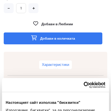
-
+
Добави в Любими
Добави в количката
Характеристики
Вид
Пергел
Настоящият сайт използва "бисквитки"
Цвят
Многоцветен
Използваме „бисквитки“, за да персонализираме