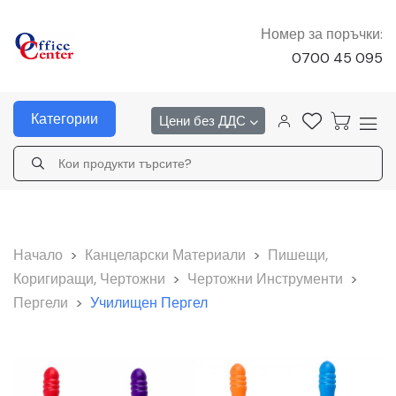
Номер за поръчки:
0700 45 095
Категории
Цени без ДДС
Начало
>
Канцеларски Материали
>
Пишещи,
Коригиращи, Чертожни
>
Чертожни Инструменти
>
Пергели
>
Училищен Пергел