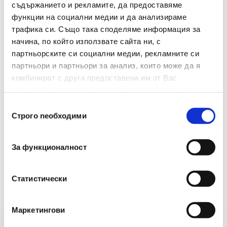
съдържанието и рекламите, да предоставяме
Размери(мм)
210х297
функции на социални медии и да анализираме
трафика си. Също така споделяме информация за
Размер
А4
начина, по който използвате сайта ни, с
партньорските си социални медии, рекламните си
Дебелина( Μm)
200
партньори и партньори за анализ, които може да я
комбинират с друга предоставена им от Вас
информация или с такава, която са събрали от
ползването от Ваша страна на услугите им.
Избор
Строго nеобходими
на
съгласие
За функционалност
Препоръчани Продукти
Статистически
Маркетингови