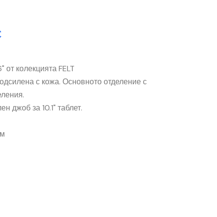
С
6" от колекцията FELT
подсилена с кожа. Основното отделение с
еления.
н джоб за 10.1" таблет.
см