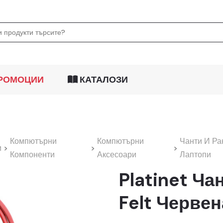
РОМОЦИИ
КАТАЛОЗИ
Компютърни
Компютърни
Чанти И Ра
и
>
>
>
Компоненти
Аксесоари
Лаптопи
Platinet Ча
Felt Червена