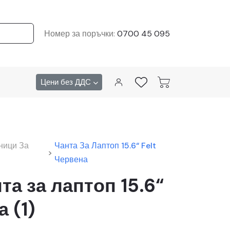
Номер за поръчки:
0700 45 095
Цени без ДДС
ници За
Чанта За Лаптоп 15.6“ Felt
>
Червена
нта за лаптоп 15.6“
 (1)