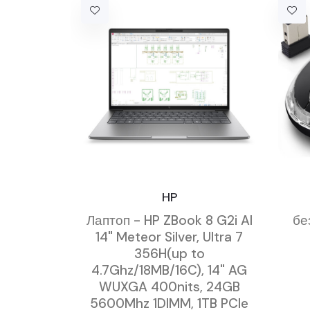
HP
Лаптоп - HP ZBook 8 G2i AI
бе
14" Meteor Silver, Ultra 7
356H(up to
4.7Ghz/18MB/16C), 14" AG
WUXGA 400nits, 24GB
5600Mhz 1DIMM, 1TB PCIe