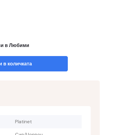
и в Любими
 в количката
Platinet
Сив/Червен