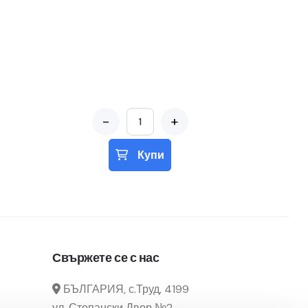
-
+
Купи
Свържете се с нас
БЪЛГАРИЯ, с.Труд, 4199
ул. Стопански Двор №2