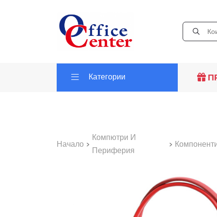
Категории
П
Компютри И
Начало
>
>
Компонент
Периферия