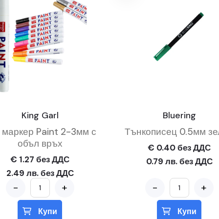
King Garl
Bluering
 маркер Paint 2-3мм с
Тънкописец 0.5мм зе
объл връх
€ 0.40 без ДДС
€ 1.27 без ДДС
0.79 лв. без ДДС
2.49 лв. без ДДС
-
+
-
+
Купи
Купи