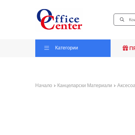
Категории
П
Начало
>
Канцеларски Материали
>
Аксесо