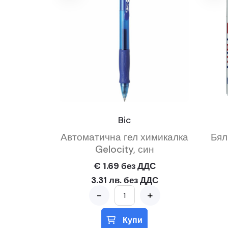
Bic
Автоматична гел химикалка
Бял
Gelocity, син
€ 1.69 без ДДС
3.31 лв. без ДДС
-
+
Купи