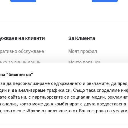
ужване на клиенти
За Клиента
ративно обслужване
Моят профил
ика за лични данни
Моите поръчки
ика за бисквитки
Любими продукти
ва "бисквитки"
 за да персонализираме съдържанието и рекламите, да пре
ия за ползване
Промоции
дии и да анализираме трафика си. Също така споделяме ин
ия за доставка
МОН Проекти
вате сайта ни, с партньорските си социални медии, рекламни
а анализ, които може да я комбинират с друга предоставена 
 Задавани Въпроси
, която са събрали от ползването от Ваша страна на услуги