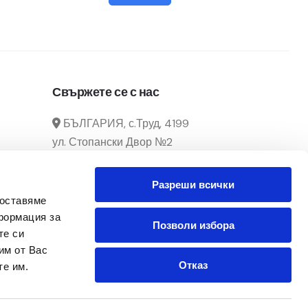
Свържете се с нас
БЪЛГАРИЯ, с.Труд, 4199
ул. Стопански Двор №2
manager@officecenter-
Разреши всички
bg.com
доставяме
0882 166 292 / 032 39 29 02
формация за
Позволи избора
те си
Понеделник - Петък
им от Вас
От 8:30ч. до 17:30ч.
Отказ
те им.
Последвайте ни в Facebook