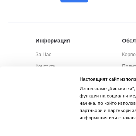
Информация
Обсл
За Нас
Корпо
Контакти
Полит
Услуги
Полит
Настоящият сайт използ
Използваме „бисквитки“,
Услов
функции на социални ме
Услов
начина, по който използ
партньори и партньори з
Често
информация или с такава