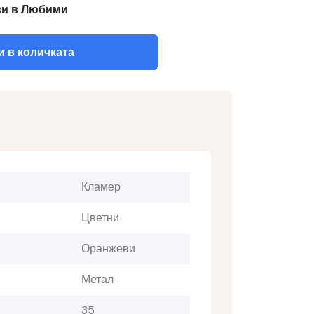
и в Любими
 в количката
Кламер
Цветни
Оранжеви
Метал
35