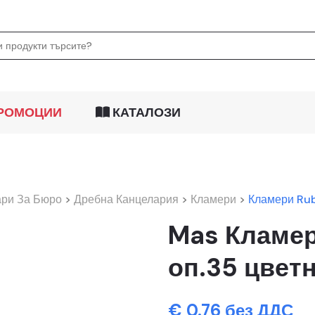
РОМОЦИИ
КАТАЛОЗИ
ари За Бюро
>
Дребна Канцелария
>
Кламери
>
Кламери Rub
Mas Кламер
оп.35 цветн
€ 0.76 без ДДС