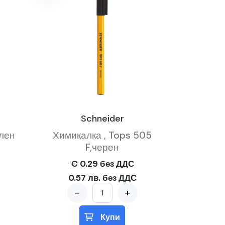
Schneider
лен
Химикалка , Tops 505
F,черен
€ 0.29 без ДДС
0.57 лв. без ДДС
-
+
Купи