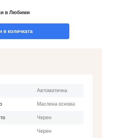
и в Любими
 в количката
Автоматична
о
Маслена основа
то
Черен
Черен