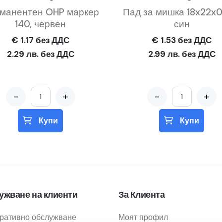
манентен OHP маркер
Пад за мишка 18x22x0
140, червен
син
€ 1.17 без ДДС
€ 1.53 без ДДС
2.29 лв. без ДДС
2.99 лв. без ДДС
-
+
-
+
Купи
Купи
ужване на клиенти
За Клиента
ративно обслужване
Моят профил