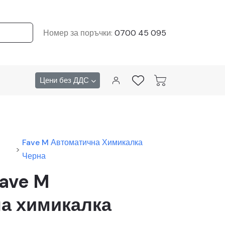
Номер за поръчки:
0700 45 095
Цени без ДДС
Fave M Автоматична Химикалка
>
Черна
Fave M
а химикалка