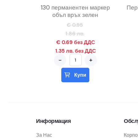
130 перманентен маркер
Пер
объл връх зелен
€ 0.95
1.86 лв.
€ 0.69 без ДДС
1.35 лв. без ДДС
-
+
Купи
Информация
Обсл
За Нас
Корпо