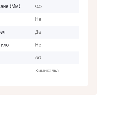
сане (мм)
0.5
Не
ел
Да
тило
Не
50
Химикалка