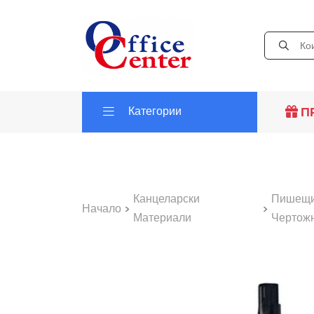
Категории
П
Канцеларски
Пишещи,
Начало
>
>
Материали
Чертож