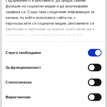
съдържанието и рекламите, да предоставяме
функции на социални медии и да анализираме
Сменяем Пълнител
Не
трафика си. Също така споделяме информация за
начина, по който използвате сайта ни, с
Брой В Опаковка
10
партньорските си социални медии, рекламните си
партньори и партньори за анализ, които може да я
Вид
Тънкописец
комбинират с друга предоставена им от Вас
информация или с такава, която са събрали от
ползването от Ваша страна на услугите им.
Избор
Строго nеобходими
на
съгласие
За функционалност
Препоръчани Продукти
Статистически
Маркетингови