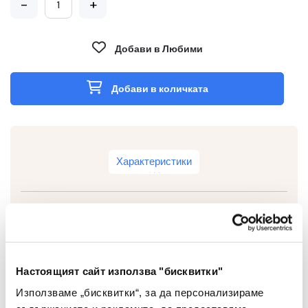
-
+
Добави в Любими
Добави в количката
Характеристики
Тип На Мастилото
Водоустойчиво
Цвят На Мастилото
Червен
Настоящият сайт използва "бисквитки"
Използваме „бисквитки“, за да персонализираме
Грип Зона
Не