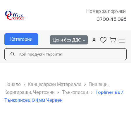
Номер за поръчки:
0700 45 095
Категории
Цени без ДДС
Начало
>
Канцеларски Материали
>
Пишещи,
Коригиращи, Чертожни
>
Тънкописци
>
Topliner 967
Тънкописец 0.4мм Червен