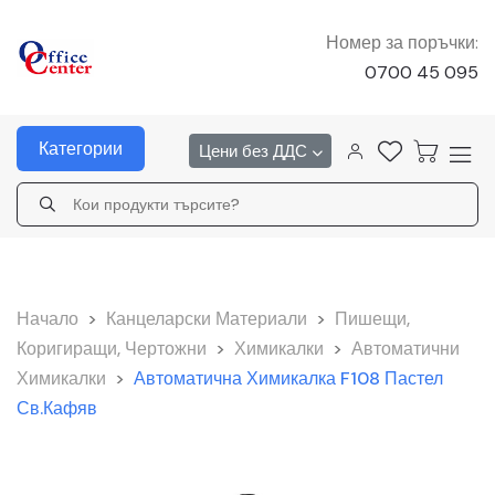
Номер за поръчки:
0700 45 095
Категории
Цени без ДДС
Начало
>
Канцеларски Материали
>
Пишещи,
Коригиращи, Чертожни
>
Химикалки
>
Автоматични
Химикалки
>
Автоматична Химикалка F108 Пастел
Св.кафяв