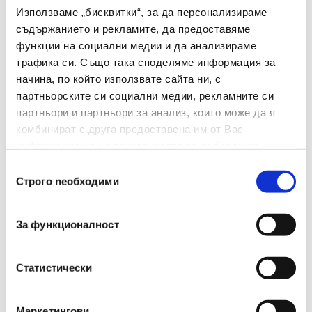
Цвят На Мастилото
Син
Използваме „бисквитки“, за да персонализираме
съдържанието и рекламите, да предоставяме
Цвят На Корпуса
Кафяв
функции на социални медии и да анализираме
трафика си. Също така споделяме информация за
Дебелина На Писане
0.5
начина, по който използвате сайта ни, с
(мм)
партньорските си социални медии, рекламните си
партньори и партньори за анализ, които може да я
Грип Зона
Не
комбинират с друга предоставена им от Вас
Сменяем Пълнител
Да
информация или с такава, която са събрали от
ползването от Ваша страна на услугите им.
Избор
Изтриваемо Мастило
Не
Строго nеобходими
на
съгласие
Брой В Опаковка
1
За функционалност
Вид
Химикалка
Двувърх
Не
Статистически
Презареждаем
Да
Маркетингови