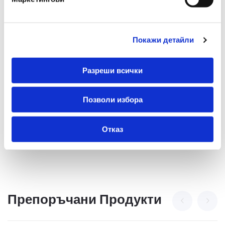
Форма На Върха
Остър
Гума
Не
Покажи детайли
Подходящ За Деца Под 3
Не
Години
Разреши всички
Многоцветен
Не
Позволи избора
Отказ
Препоръчани Продукти