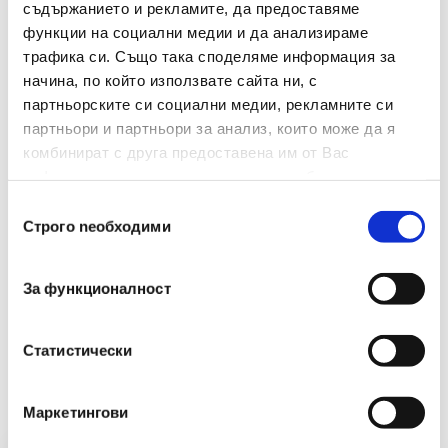
Материал
Каучук
съдържанието и рекламите, да предоставяме
функции на социални медии и да анализираме
Брой В Опаковка
50
трафика си. Също така споделяме информация за
начина, по който използвате сайта ни, с
Размери(мм)
80х1.4х1.2
партньорските си социални медии, рекламните си
партньори и партньори за анализ, които може да я
Съдържание На Каучук(%)
80
комбинират с друга предоставена им от Вас
информация или с такава, която са събрали от
ползването от Ваша страна на услугите им.
Избор
Строго nеобходими
на
съгласие
За функционалност
Препоръчани Продукти
Статистически
Маркетингови