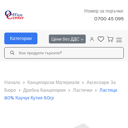
Номер за поръчки:
0700 45 095
Категории
Цени без ДДС
Начало
>
Канцеларски Материали
>
Аксесоари За
Бюро
>
Дребна Канцелария
>
Ластички
>
Ластици
80% Каучук Кутия 50гр