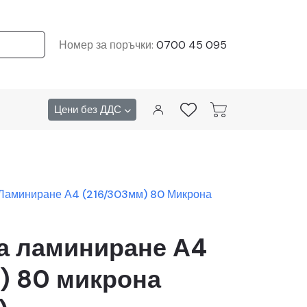
Номер за поръчки:
0700 45 095
Цени без ДДС
Ламиниране А4 (216/303мм) 80 Микрона
а ламиниране А4
) 80 микрона