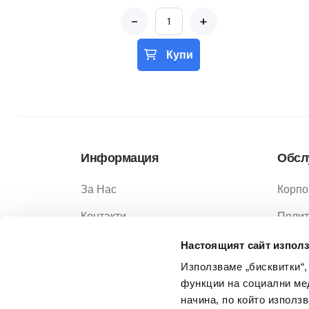
-
+
Купи
Информация
Обсл
За Нас
Корпо
Контакти
Полит
Услуги
Полит
Настоящият сайт използ
Използваме „бисквитки“,
Услов
функции на социални ме
Услов
начина, по който използ