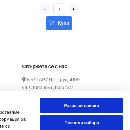
-
+
Купи
Свържете се с нас
БЪЛГАРИЯ, с.Труд, 4199
ул. Стопански Двор №2
manager@officecenter-
Разреши всички
bg.com
доставяме
0882 166 292 / 032 39 29 02
формация за
Позволи избора
те си
Понеделник - Петък