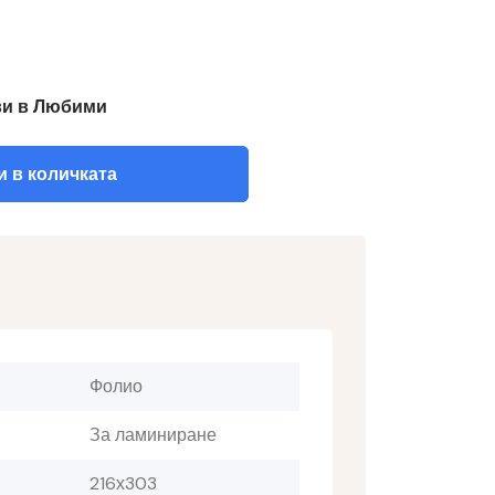
и в Любими
 в количката
Фолио
За ламиниране
216х303