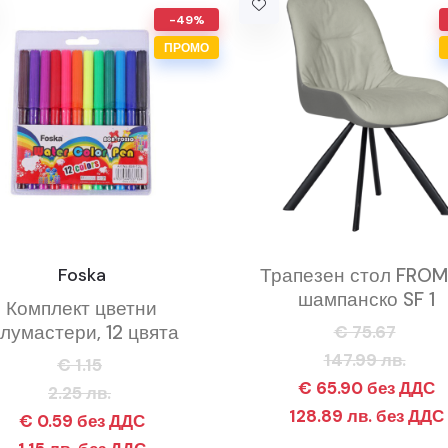
-49%
ПРОМО
Foska
Трапезен стол FROM
шампанско SF 1
Комплект цветни
лумастери, 12 цвята
€ 75.67
147.99 лв.
€ 1.15
€ 65.90 без ДДС
2.25 лв.
128.89 лв. без ДДС
€ 0.59 без ДДС