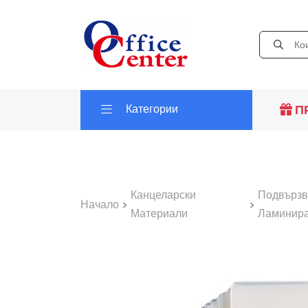
Категории
П
Канцеларски
Подвързв
Начало
>
>
Материали
Ламинир