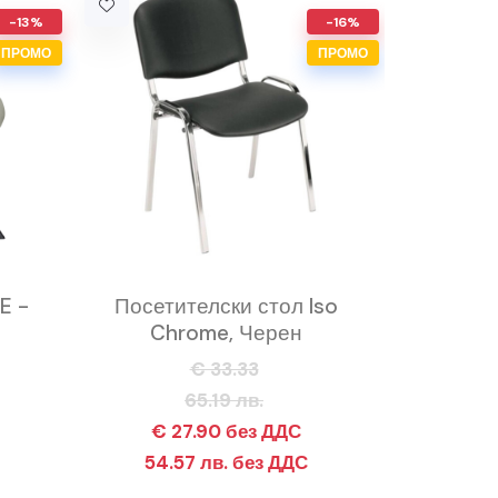
-13%
-16%
ПРОМО
ПРОМО
E -
Посетителски стол Iso
Chrome, Черен
€ 33.33
65.19 лв.
€ 27.90 без ДДС
54.57 лв. без ДДС