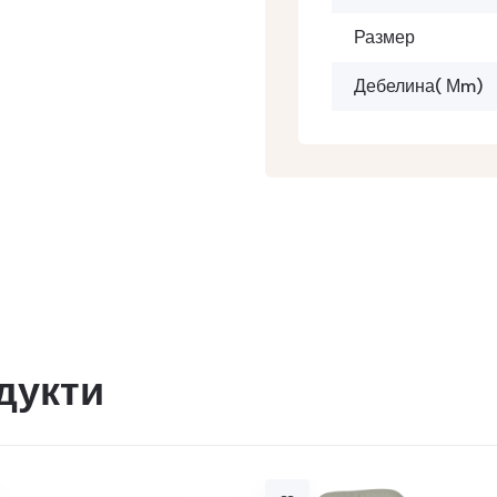
Размер
Дебелина( Μm)
дукти