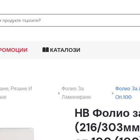
РОМОЦИИ
КАТАЛОЗИ
ане, Рязане И
Фолио За
Фолио За 
>
>
ане
Ламиниране
Оп.100
HB Фолио з
(216/303мм