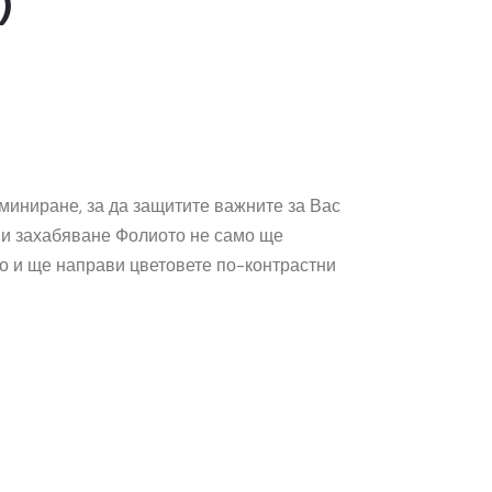
)
миниране, за да защитите важните за Вас
и захабяване Фолиото не само ще
но и ще направи цветовете по-контрастни