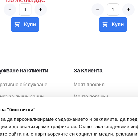
1.15 лв. без ДДС
-
+
-
+
Купи
Купи
ужване на клиенти
За Клиента
ративно обслужване
Моят профил
ика за лични данни
Моите поръчки
ика за бисквитки
Любими продукти
ва "бисквитки"
 за да персонализираме съдържанието и рекламите, да пре
ия за ползване
Промоции
дии и да анализираме трафика си. Също така споделяме ин
ия за доставка
МОН Проекти
вате сайта ни, с партньорските си социални медии, рекламни