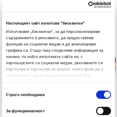
Настоящият сайт използва "бисквитки"
Препоръчани Продукти
Използваме „бисквитки“, за да персонализираме
съдържанието и рекламите, да предоставяме
функции на социални медии и да анализираме
трафика си. Също така споделяме информация за
начина, по който използвате сайта ни, с
-42%
партньорските си социални медии, рекламните си
ПРОМО
партньори и партньори за анализ, които може да я
комбинират с друга предоставена им от Вас
информация или с такава, която са събрали от
ползването от Ваша страна на услугите им.
Избор
Строго nеобходими
на
съгласие
За функционалност