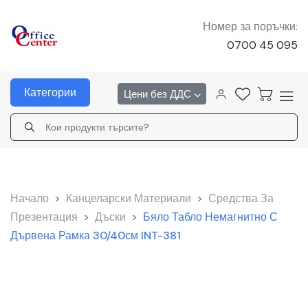
Номер за поръчки:
0700 45 095
Категории
Цени без ДДС
Начало
>
Канцеларски Материали
>
Средства За
Презентация
>
Дъски
>
Бяло Табло Немагнитно С
Дървена Рамка 30/40см INT-381