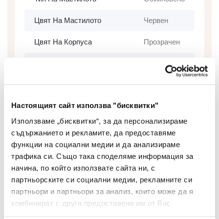
Цвят На Мастилото
Червен
Цвят На Корпуса
Прозрачен
Дебелина На Писане
0.5
(мм)
Грип Зона
Не
Настоящият сайт използва "бисквитки"
Сменяем Пълнител
Не
Използваме „бисквитки“, за да персонализираме
съдържанието и рекламите, да предоставяме
Изтриваемо Мастило
Не
функции на социални медии и да анализираме
трафика си. Също така споделяме информация за
Брой В Опаковка
50
начина, по който използвате сайта ни, с
партньорските си социални медии, рекламните си
Вид
Химикалка
партньори и партньори за анализ, които може да я
комбинират с друга предоставена им от Вас
Двувърх
Не
информация или с такава, която са събрали от