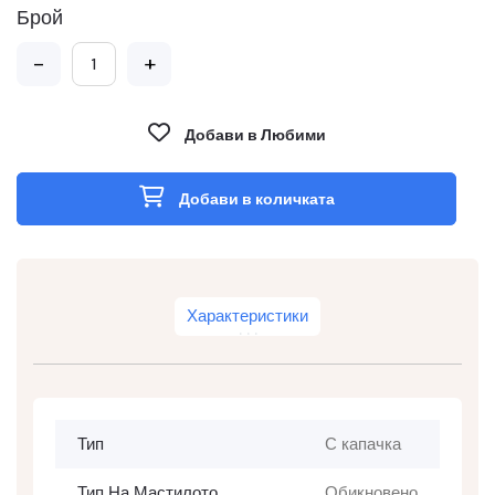
Брой
-
+
Добави в Любими
Добави в количката
Характеристики
Тип
С капачка
Тип На Мастилото
Обикновено