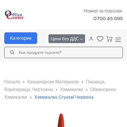
Номер за поръчки:
0700 45 095
Категории
Цени без ДДС
Начало
>
Канцеларски Материали
>
Пишещи,
Коригиращи, Чертожни
>
Химикалки
>
Обикновени
Химикалки
>
Химикалка Crystal Червена