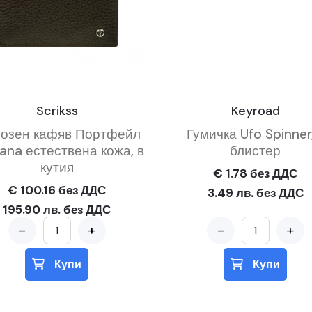
Scrikss
Keyroad
созен кафяв Портфейл
Гумичка Ufo Spinner,
ana естествена кожа, в
блистер
кутия
€ 1.78 без ДДС
€ 100.16 без ДДС
3.49 лв. без ДДС
195.90 лв. без ДДС
-
+
-
+
Купи
Купи