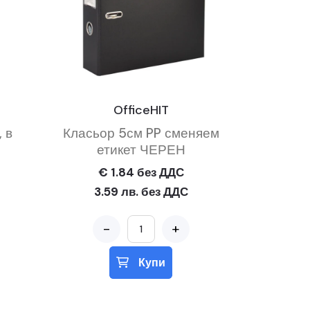
OfficeHIT
 в
Класьор 5см PP сменяем
етикет ЧЕРЕН
€ 1.84 без ДДС
3.59 лв. без ДДС
-
+
Купи