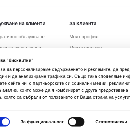
ужване на клиенти
За Клиента
ративно обслужване
Моят профил
ика за лични данни
Моите поръчки
ика за бисквитки
Любими продукти
ва "бисквитки"
 за да персонализираме съдържанието и рекламите, да пре
ия за ползване
Промоции
дии и да анализираме трафика си. Също така споделяме ин
ия за доставка
МОН Проекти
вате сайта ни, с партньорските си социални медии, рекламни
а анализ, които може да я комбинират с друга предоставена 
 Задавани Въпроси
, която са събрали от ползването от Ваша страна на услуги
За функционалност
Статистически