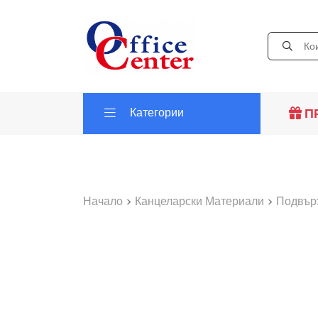
Категории
П
Начало
>
Канцеларски Материали
>
Подвър