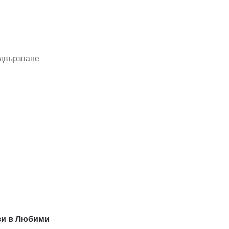
двързване.
и в Любими