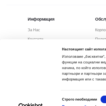
Информация
Обсл
За Нас
Корпо
Контакти
Полит
Услуги
Полит
Настоящият сайт използ
Използваме „бисквитки“,
Услов
функции на социални ме
Услов
начина, по който използ
партньори и партньори з
Често
информация или с такава
Избор
Строго nеобходими
на