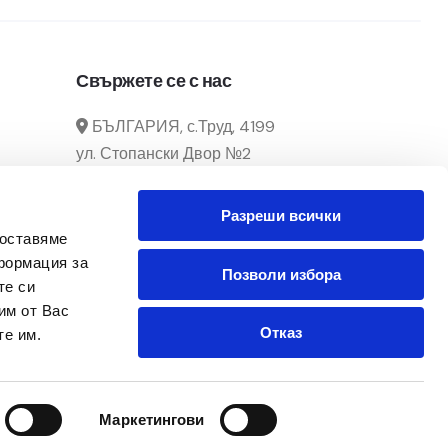
Свържете се с нас
БЪЛГАРИЯ, с.Труд, 4199
ул. Стопански Двор №2
manager@officecenter-
Разреши всички
bg.com
доставяме
0882 166 292 / 032 39 29 02
формация за
Позволи избора
те си
Понеделник - Петък
им от Вас
От 8:30ч. до 17:30ч.
Отказ
те им.
Последвайте ни в Facebook
Маркетингови