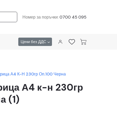
Номер за поръчки:
0700 45 095
Цени без ДДС
рица А4 К-Н 230гр Оп.100 Черна
рица А4 к-н 230гр
а (1)