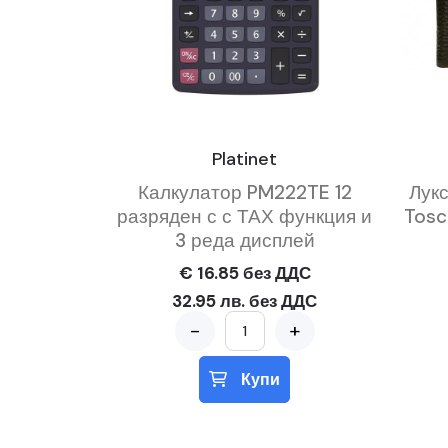
Platinet
Калкулатор PM222TE 12
Лук
разряден с с ТАХ функция и
Tosc
3 реда дисплей
€ 16.85 без ДДС
32.95 лв. без ДДС
-
+
Купи