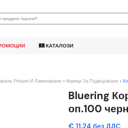
РОМОЦИИ
КАТАЛОЗИ
зване, Рязане И Ламиниране
>
Корици За Подвързване
>
Ко
Bluering Ко
оп.100 черн
€ 11.24 без ДДС