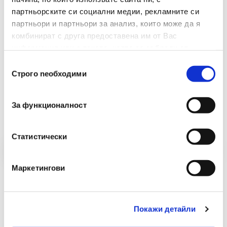
партньорските си социални медии, рекламните си
партньори и партньори за анализ, които може да я
комбинират с друга предоставена им от Вас
информация или с такава, която са събрали от
ползването от Ваша страна на услугите им.
Избор
Строго nеобходими
на
съгласие
Препоръчани Продукти
За функционалност
Статистически
Маркетингови
Покажи детайли