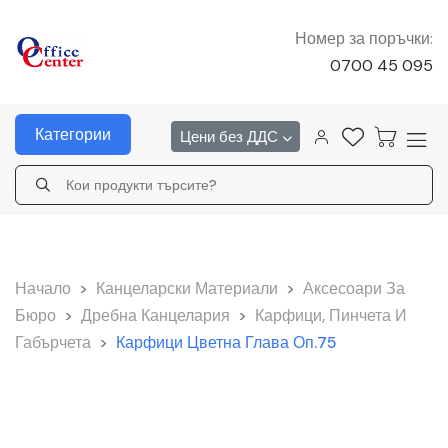
Номер за поръчки:
0700 45 095
Категории
Цени без ДДС
Начало
>
Канцеларски Материали
>
Аксесоари За
Бюро
>
Дребна Канцелария
>
Карфици, Пинчета И
Габърчета
>
Карфици Цветна Глава Оп.75