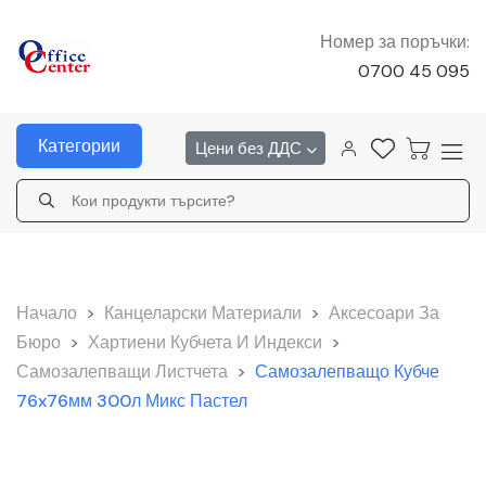
Номер за поръчки:
0700 45 095
Категории
Цени без ДДС
Начало
>
Канцеларски Материали
>
Аксесоари За
Бюро
>
Хартиени Кубчета И Индекси
>
Самозалепващи Листчета
>
Самозалепващо Кубче
76x76мм 300л Микс Пастел