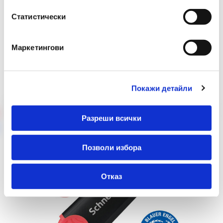
Статистически
Маркетингови
Препоръчани Продукти
Покажи детайли
Разреши всички
Позволи избора
Отказ