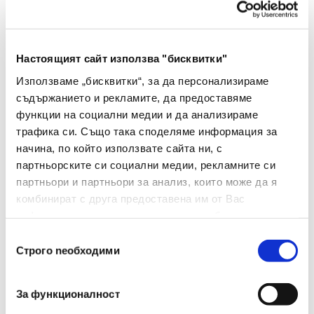
Тип
Листчета
Настоящият сайт използва "бисквитки"
Използваме „бисквитки“, за да персонализираме
Вид
Самозалепващи
съдържанието и рекламите, да предоставяме
функции на социални медии и да анализираме
Цвят
Микс пастел
трафика си. Също така споделяме информация за
Материал
Хартия
начина, по който използвате сайта ни, с
партньорските си социални медии, рекламните си
Брой В Опаковка
300
партньори и партньори за анализ, които може да я
комбинират с друга предоставена им от Вас
Размери(мм)
76х76
информация или с такава, която са събрали от
ползването от Ваша страна на услугите им.
Избор
Нюанс
Пастел
Строго nеобходими
на
съгласие
За функционалност