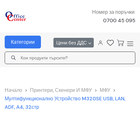
Номер за поръчки:
0700 45 095
Категории
Цени без ДДС
Начало
>
Принтери, Скенери И МФУ
>
МФУ
>
Мултифункционално Устройство M320SE USB, LAN,
ADF, A4, 32стр