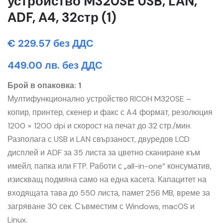
устройство M320SE USB, LAN,
ADF, A4, 32стр (1)
€ 229.57 без ДДС
449.00 лв. без ДДС
Брой в опаковка: 1
Мултифункционално устройство RICOH M320SE –
копир, принтер, скенер и факс с A4 формат, резолюция
1200 × 1200 dpi и скорост на печат до 32 стр./мин.
Разполага с USB и LAN свързаност, двуредов LCD
дисплей и ADF за 35 листа за цветно сканиране към
имейл, папка или FTP. Работи с „all-in-one“ консуматив,
изискващ подмяна само на една касета. Капацитет на
входящата тава до 550 листа, памет 256 MB, време за
загряване 30 сек. Съвместим с Windows, macOS и
Linux.