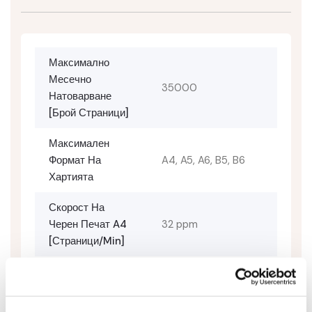
Максимално
Месечно
35000
Натоварване
[брой Страници]
Максимален
Формат На
A4, A5, A6, B5, B6
Хартията
Скорост На
Черен Печат A4
32 ppm
[страници/min]
Wi-Fi
Не
Свързаност