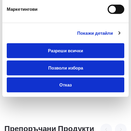
Технология На
Монохромно
Маркетингови
Печат
Резолюция На
600 dpi
Сканиране [dpi]
Покажи детайли
Технология
Лазер
Разреши всички
Време До Първо
7.1 s
Копие
Позволи избора
Отказ
Препоръчани Продукти