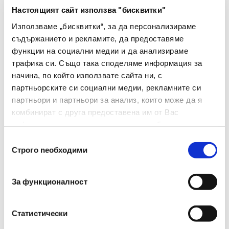
Мултифункционален
Настоящият сайт използва "бисквитки"
Тип
принтер
Използваме „бисквитки“, за да персонализираме
съдържанието и рекламите, да предоставяме
Цвят На Корпуса
Бял
функции на социални медии и да анализираме
Резолюция На
трафика си. Също така споделяме информация за
Черен Печат
1200 x 1200 dpi
начина, по който използвате сайта ни, с
[dpi]
партньорските си социални медии, рекламните си
партньори и партньори за анализ, които може да я
Възможност За
комбинират с друга предоставена им от Вас
Мрежова
Да
информация или с такава, която са събрали от
Свързаност
ползването от Ваша страна на услугите им.
Избор
Строго nеобходими
на
Автоматично
съгласие
Двустранно
Да
Сканиране
За функционалност
Директен Печат
Да
Статистически
От USB