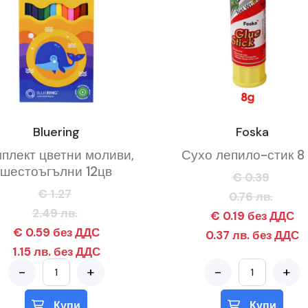
Bluering
Foska
плект цветни моливи,
Сухо лепило-стик 8 
шестоъгълни 12цв
€ 0.39
€ 1.27
0.76 лв.
2.49 лв.
€ 0.19 без ДДС
€ 0.59 без ДДС
0.37 лв. без ДДС
1.15 лв. без ДДС
-
+
-
+
Купи
Купи