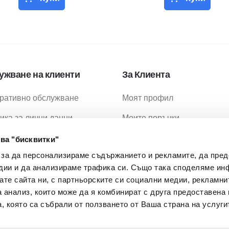
ужване на клиенти
За Клиента
ративно обслужване
Моят профил
ика за лични данни
Моите поръчки
ика за бисквитки
Любими продукти
ва "бисквитки"
 за да персонализираме съдържанието и рекламите, да пре
ия за ползване
Промоции
дии и да анализираме трафика си. Също така споделяме ин
ия за доставка
МОН Проекти
вате сайта ни, с партньорските си социални медии, рекламни
а анализ, които може да я комбинират с друга предоставена 
 Задавани Въпроси
, която са събрали от ползването от Ваша страна на услуги