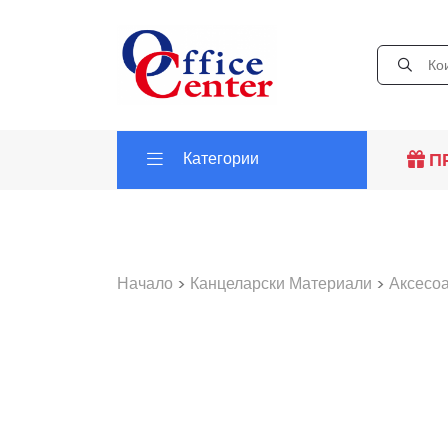
Категории
П
Начало
>
Канцеларски Материали
>
Аксесо