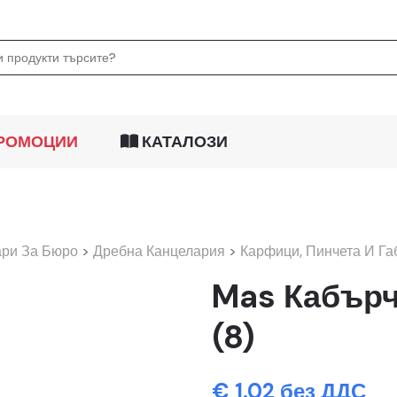
РОМОЦИИ
КАТАЛОЗИ
ари За Бюро
>
Дребна Канцелария
>
Карфици, Пинчета И Га
Mas Кабърч
(8)
€ 1.02 без ДДС