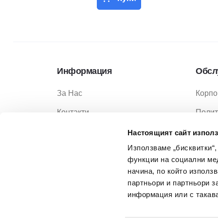
Информация
Обсл
За Нас
Корпо
Контакти
Полит
Услуги
Полит
Настоящият сайт използ
Използваме „бисквитки“,
Услов
функции на социални ме
Услов
начина, по който използ
партньори и партньори з
Често
информация или с такава