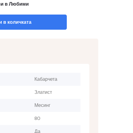
и в Любими
 в количката
Кабарчета
Златист
Месинг
80
Да