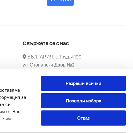
Свържете се с нас
БЪЛГАРИЯ, с.Труд, 4199
ул. Стопански Двор №2
manager@officecenter-
Разреши всички
bg.com
доставяме
0882 166 292 / 032 39 29 02
формация за
Позволи избора
те си
Понеделник - Петък
им от Вас
От 8:30ч. до 17:30ч.
Отказ
те им.
Последвайте ни в Facebook