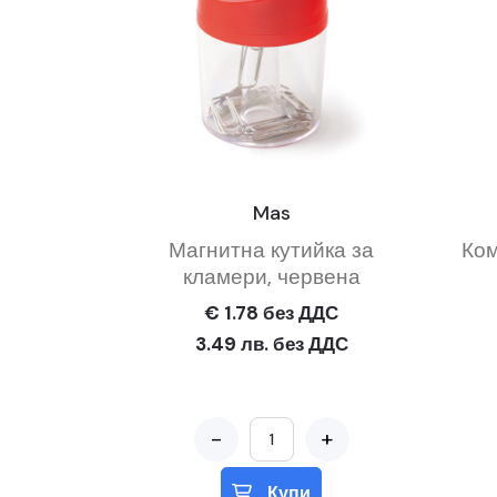
Mas
Магнитна кутийка за
Ком
кламери, червена
€ 1.78 без ДДС
3.49 лв. без ДДС
-
+
Купи