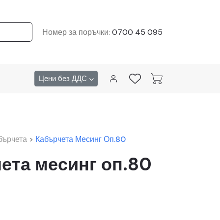
Номер за поръчки:
0700 45 095
Цени без ДДС
бърчета
>
Кабърчета Месинг Оп.80
ета месинг оп.80