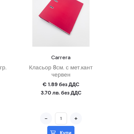
Carrera
гр.
Класьор 8см. с мет.кант
червен
€ 1.89 без ДДС
3.70 лв. без ДДС
-
+
Купи