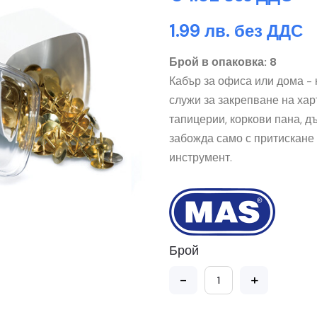
1.99 лв. без ДДС
Брой в опаковка: 8
Кабър за офиса или дома - к
служи за закрепване на харт
тапицерии, коркови пана, дъ
забожда само с притискане с
инструмент.
Брой
-
+