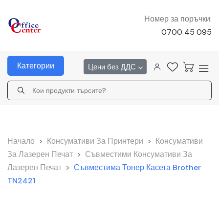
Номер за поръчки:
0700 45 095
Категории
Цени без ДДС
Начало
>
Консумативи За Принтери
>
Консумативи
За Лазерен Печат
>
Съвместими Консумативи За
Лазерен Печат
>
Съвместима Тонер Касета Brother
TN2421