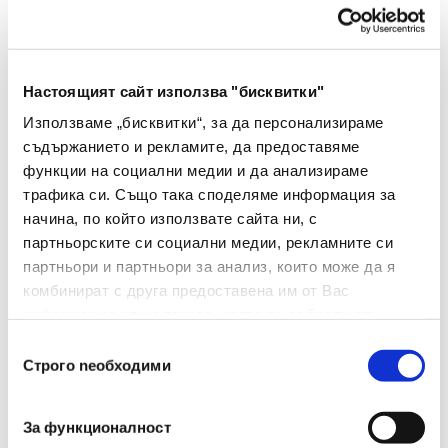
Тип
касета
Вид
TN2421
Настоящият сайт използва "бисквитки"
Капацитет
3000
Използваме „бисквитки“, за да персонализираме
съдържанието и рекламите, да предоставяме
Brother HL-L2312d
функции на социални медии и да анализираме
Brother HL-L2352DW
трафика си. Също така споделяме информация за
Brother HL-L2372DN
Съвместими
начина, по който използвате сайта ни, с
Brother DCP-L2512d
Модели
партньорските си социални медии, рекламните си
Brother DCP-L2532DW
Устройства
партньори и партньори за анализ, които може да я
Brother MFC-L2712DN
комбинират с друга предоставена им от Вас
Brother MFC-L2712DW
информация или с такава, която са събрали от
Brother MFC-L2732DW
ползването от Ваша страна на услугите им.
Избор
Цвят На
Строго nеобходими
на
Черен
Консуматива
съгласие
За функционалност