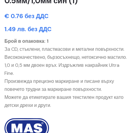
0.5мм/1,0мм син (1)
€ 0.76 без ДДС
1.49 лв. без ДДС
Брой в опаковка: 1
За CD, стъклени, пластмасови и метални повърхности.
Висококачествено, бързосъхнещо, нетоксично мастило.
1,0 и 0,5 мм двоен връх. Издръжлив накрайник Ultra
Fine.
Произвежда прецизно маркиране и писане върху
повечето трудни за маркиране повърхности.
Можете да етикетирате вашия текстилен продукт като
детски дрехи и други.