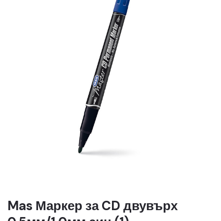
Mas Маркер за CD двувърх