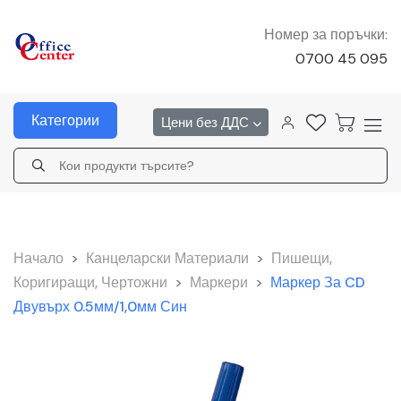
Номер за поръчки:
0700 45 095
Категории
Цени без ДДС
Начало
>
Канцеларски Материали
>
Пишещи,
Коригиращи, Чертожни
>
Маркери
>
Маркер За CD
Двувърх 0.5мм/1,0мм Син