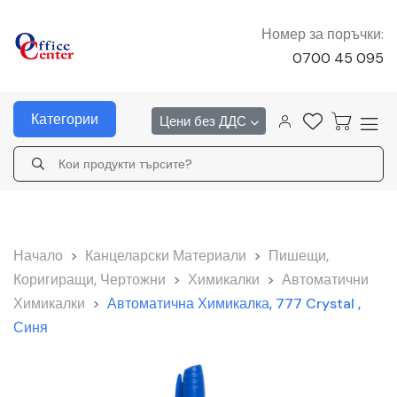
Номер за поръчки:
0700 45 095
Категории
Цени без ДДС
Начало
>
Канцеларски Материали
>
Пишещи,
Коригиращи, Чертожни
>
Химикалки
>
Автоматични
Химикалки
>
Автоматична Химикалка, 777 Crystal ,
Синя