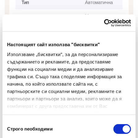
Тип
Автоматична
Маслена
Тип На Мастилото
основа
Цвят На Мастилото
Син
Настоящият сайт използва "бисквитки"
Цвят На Корпуса
Прозрачен
Използваме „бисквитки“, за да персонализираме
съдържанието и рекламите, да предоставяме
Дебелина На Писане
1
функции на социални медии и да анализираме
(мм)
трафика си. Също така споделяме информация за
начина, по който използвате сайта ни, с
Грип Зона
Не
партньорските си социални медии, рекламните си
Сменяем Пълнител
Да
партньори и партньори за анализ, които може да я
комбинират с друга предоставена им от Вас
Изтриваемо Мастило
Не
информация или с такава, която са събрали от
ползването от Ваша страна на услугите им.
Избор
Брой В Опаковка
50
Строго nеобходими
на
съгласие