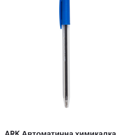
ARK Автоматична химикалка,