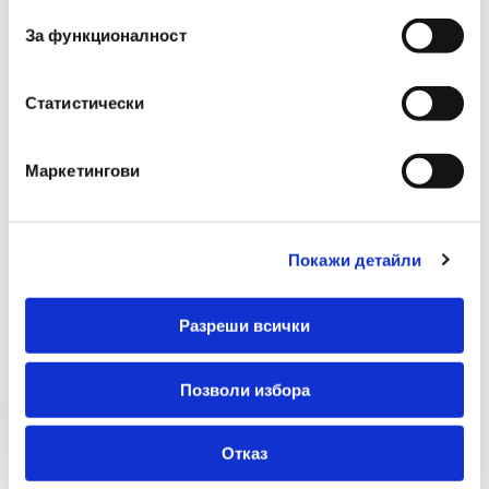
Вид
Химикалка
За функционалност
Гума
Не
Статистически
Маркетингови
Покажи детайли
Препоръчани Продукти
Разреши всички
Позволи избора
Отказ