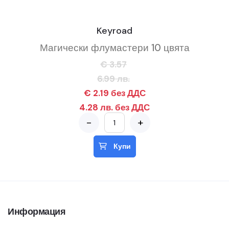
Keyroad
Магически флумастери 10 цвята
€ 3.57
6.99 лв.
€ 2.19 без ДДС
4.28 лв. без ДДС
-
+
Купи
Информация