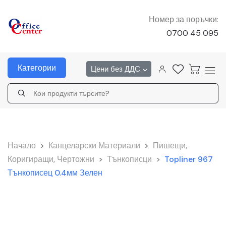
Номер за поръчки:
0700 45 095
Категории
Цени без ДДС
Начало
>
Канцеларски Материали
>
Пишещи,
Коригиращи, Чертожни
>
Тънкописци
>
Topliner 967
Тънкописец 0.4мм Зелен