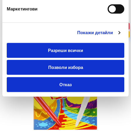
Маркетингови
-39%
Покажи детайли
ПРОМО
Разреши всички
Позволи избора
Отказ