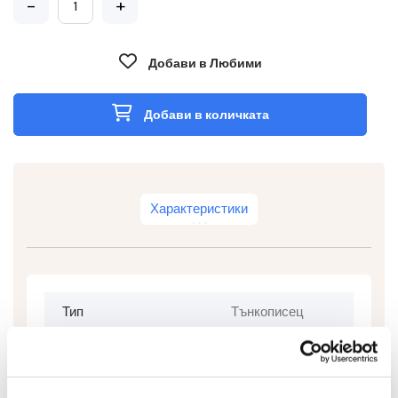
-
+
Добави в Любими
Добави в количката
Характеристики
Тип
Тънкописец
Тип На Мастилото
Водоустойчиво
Цвят На Мастилото
Зелен