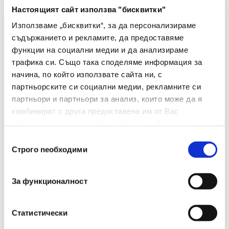
Настоящият сайт използва "бисквитки"
Цвят На Корпуса
Черен
Използваме „бисквитки“, за да персонализираме
съдържанието и рекламите, да предоставяме
Грип Зона
Не
функции на социални медии и да анализираме
трафика си. Също така споделяме информация за
Сменяем Пълнител
Не
начина, по който използвате сайта ни, с
Брой В Опаковка
10
партньорските си социални медии, рекламните си
партньори и партньори за анализ, които може да я
Вид
Тънкописец
комбинират с друга предоставена им от Вас
информация или с такава, която са събрали от
ползването от Ваша страна на услугите им.
Избор
Строго nеобходими
на
съгласие
За функционалност
Статистически
Препоръчани Продукти