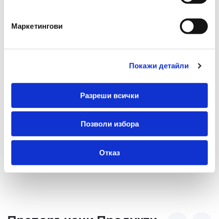
Презареждаем
Не
Маркетингови
Форма На Върха
Остър
Гума
Не
Покажи детайли
Подходящ За Деца Под 3
Не
Години
Разреши всички
Многоцветен
Не
Позволи избора
Отказ