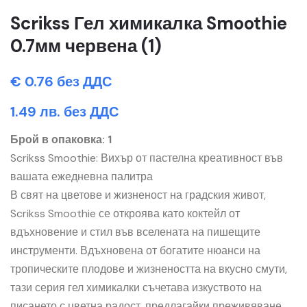
Scrikss Гел химикалка Smoothie
0.7мм червена (1)
€ 0.76 без ДДС
1.49 лв. без ДДС
Брой в опаковка: 1
Scrikss Smoothie: Вихър от пастелна креативност във
вашата ежедневна палитра
В свят на цветове и жизненост на градския живот,
Scrikss Smoothie се откроява като коктейл от
вдъхновение и стил във вселената на пишещите
инструменти. Вдъхновена от богатите нюанси на
тропическите плодове и жизнеността на вкусно смути,
тази серия гел химикалки съчетава изкуството на
писането с цветна радост, предлагайки преживяване,