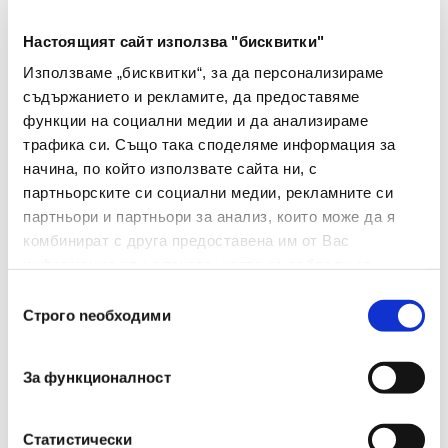
Тип На Мастилото
Гел
Настоящият сайт използва "бисквитки"
Цвят На Мастилото
Червен
Използваме „бисквитки“, за да персонализираме
съдържанието и рекламите, да предоставяме
Цвят На Корпуса
Червен
функции на социални медии и да анализираме
трафика си. Също така споделяме информация за
Дебелина На Писане
0.7
начина, по който използвате сайта ни, с
(мм)
партньорските си социални медии, рекламните си
Грип Зона
Не
партньори и партньори за анализ, които може да я
комбинират с друга предоставена им от Вас
Сменяем Пълнител
Не
информация или с такава, която са събрали от
ползването от Ваша страна на услугите им.
Избор
Изтриваемо Мастило
Не
Строго nеобходими
на
съгласие
Брой В Опаковка
12
За функционалност
Вид
Химикалка
Двувърх
Не
Статистически