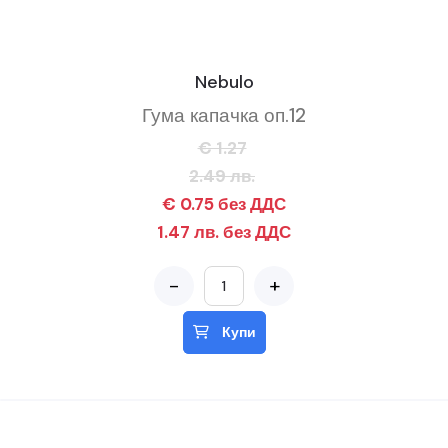
Nebulo
Гума капачка оп.12
€ 1.27
2.49 лв.
€ 0.75 без ДДС
1.47 лв. без ДДС
-
+
Купи