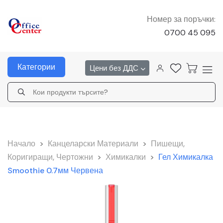
Номер за поръчки:
0700 45 095
Категории
Цени без ДДС
Начало
>
Канцеларски Материали
>
Пишещи,
Коригиращи, Чертожни
>
Химикалки
>
Гел Химикалка
Smoothie 0.7мм Червена